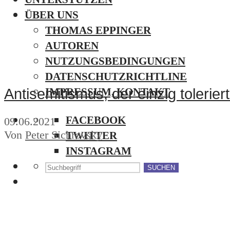
ÜBER UNS
THOMAS EPPINGER
AUTOREN
NUTZUNGSBEDINGUNGEN
DATENSCHUTZRICHTLINE
IMPRESSUM, KONTAKT
Antisemitismus, der einzig tolerie
FACEBOOK
09.06.2021
Von
Peter Sichrovsky
TWITTER
INSTAGRAM
SUCHEN