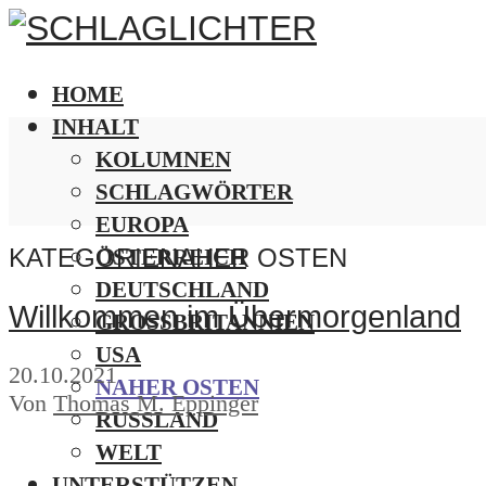
HOME
INHALT
KOLUMNEN
SCHLAGWÖRTER
EUROPA
KATEGORIE
NAHER OSTEN
ÖSTERREICH
DEUTSCHLAND
Willkommen im Übermorgenland
GROSSBRITANNIEN
USA
20.10.2021
NAHER OSTEN
Von
Thomas M. Eppinger
RUSSLAND
WELT
UNTERSTÜTZEN