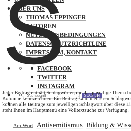
S
ÜBER UNS
THOMAS EPPINGER
AUTOREN
NUTZUNGSBEDINGUNGEN
DATENSCHUTZRICHTLINE
IMPRESSUM, KONTAKT
FACEBOOK
TWITTER
INSTAGRAM
Jeder Beitrag enthält Schlagwörter, die das jeweilige Thema b
SUCHEN
Kolumne kennzeichnen. Ein Beitrag kann mehreren Schlagwört
können alle Beiträge zum jeweiligen Schlagwort über diese Li
steht Ihnen im Hauptmenü eine Volltextsuche zur Verfügung.
Antisemitismus
Bildung & Wiss
Am Wort