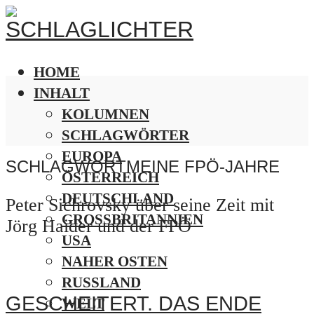
HOME
INHALT
KOLUMNEN
SCHLAGWÖRTER
EUROPA
SCHLAGWORT
MEINE FPÖ-JAHRE
ÖSTERREICH
DEUTSCHLAND
Peter Sichrovsky über seine Zeit mit
GROSSBRITANNIEN
Jörg Haider und der FPÖ
USA
NAHER OSTEN
RUSSLAND
GESCHEITERT. DAS ENDE
WELT