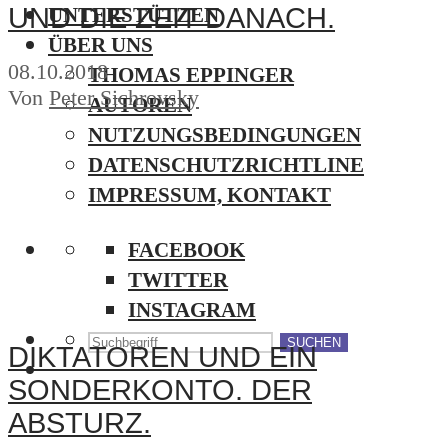
UND DIE ZEIT DANACH.
UNTERSTÜTZEN
ÜBER UNS
08.10.2018
THOMAS EPPINGER
Von
Peter Sichrovsky
AUTOREN
NUTZUNGSBEDINGUNGEN
DATENSCHUTZRICHTLINE
IMPRESSUM, KONTAKT
FACEBOOK
TWITTER
INSTAGRAM
SUCHEN
DIKTATOREN UND EIN
SONDERKONTO. DER
ABSTURZ.