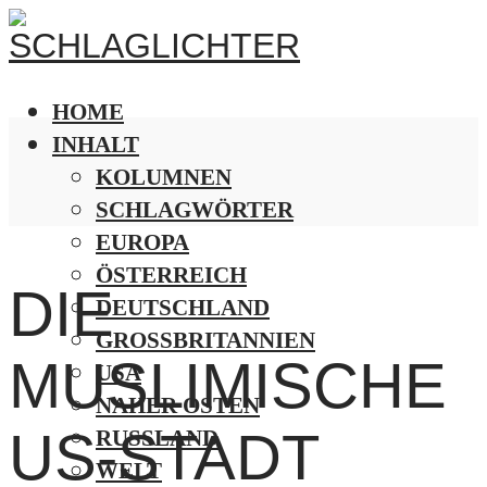
HOME
INHALT
KOLUMNEN
SCHLAGWÖRTER
EUROPA
ÖSTERREICH
DIE
DEUTSCHLAND
GROSSBRITANNIEN
MUSLIMISCHE
USA
NAHER OSTEN
US-STADT
RUSSLAND
WELT