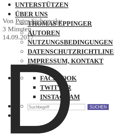
UNTERSTÜTZEN
ÜBER UNS
Von
Peter Sichrovsky
THOMAS EPPINGER
3 Minuten
AUTOREN
14.09.2017
NUTZUNGSBEDINGUNGEN
D
DATENSCHUTZRICHTLINE
IMPRESSUM, KONTAKT
FACEBOOK
TWITTER
INSTAGRAM
SUCHEN