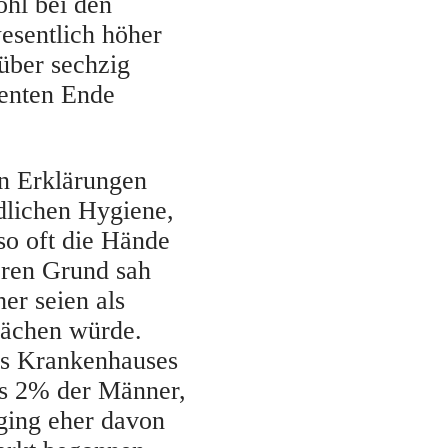
ohl bei den
wesentlich höher
 über sechzig
ienten Ende
en Erklärungen
dlichen Hygiene,
so oft die Hände
eren Grund sah
er seien als
wächen würde.
es Krankenhauses
ls 2% der Männer,
 ging eher davon