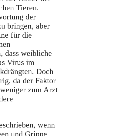
chen Tieren.
wortung der
u bringen, aber
ne für die
chen
, dass weibliche
as Virus im
ckdrängten. Doch
rig, da der Faktor
 weniger zum Arzt
dere
eschrieben, wenn
gen und Grippe.