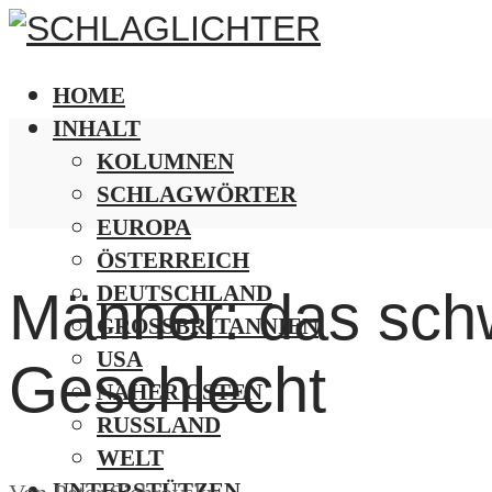
HOME
INHALT
KOLUMNEN
SCHLAGWÖRTER
EUROPA
ÖSTERREICH
DEUTSCHLAND
Männer: das sc
GROSSBRITANNIEN
USA
Geschlecht
NAHER OSTEN
RUSSLAND
WELT
UNTERSTÜTZEN