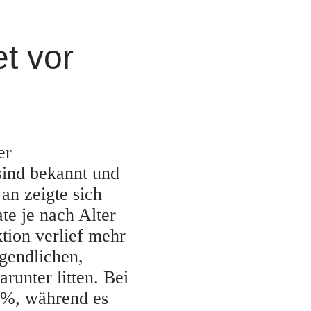
t vor
er
sind bekannt und
an zeigte sich
te je nach Alter
tion verlief mehr
gendlichen,
unter litten. Bei
5%, während es