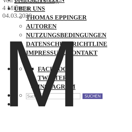
Von
Peter Sichrovsky
4 Minuten
ÜBER UNS
04.03.2020
THOMAS EPPINGER
M
AUTOREN
NUTZUNGSBEDINGUNGEN
DATENSCHUTZRICHTLINE
IMPRESSUM, KONTAKT
FACEBOOK
TWITTER
INSTAGRAM
SUCHEN