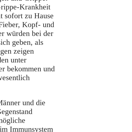
Grippe-Krankheit
t sofort zu Hause
Fieber, Kopf- und
er würden bei der
sich geben, als
ngen zeigen
den unter
eber bekommen und
wesentlich
Männer und die
Gegenstand
mögliche
e im Immunsystem