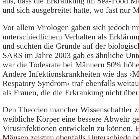
aus, dass die Erkrankung im Sea-Food M
und sich ausgebreitet hatte, wo fast nur 
Vor allem Virologen gaben sich jedoch mi
unterschiedlichem Verhalten als Erklärun
und suchten die Gründe auf der biologis
SARS im Jahre 2003 gab es ähnliche Unt
war die Todesrate bei Männern 50% höher
Andere Infektionskrankheiten wie das ›M
Respatory Syndrom‹ traf ebenfalls weit
als Frauen, die die Erkrankung nicht über
Den Theorien mancher Wissenschaftler zu
weibliche Körper eine bessere Abwehr g
Virusinfektionen entwickeln zu können. E
Mäusen zeigten ebenfalls Unterschiede b