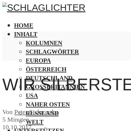
HOME
INHALT
KOLUMNEN
SCHLAGWÖRTER
EUROPA
ÖSTERREICH
DEUTSCHLAND
WIR SILBERST
GROSSBRITANNIEN
USA
NAHER OSTEN
Von
Peter Sichrovsky
RUSSLAND
5 Minuten
WELT
10.10.2017
UNTERSTÜTZEN