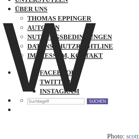
W
ÜBER UNS
THOMAS EPPINGER
AUTOREN
NUTZUNGSBEDINGUNGEN
DATENSCHUTZRICHTLINE
IMPRESSUM, KONTAKT
FACEBOOK
TWITTER
INSTAGRAM
SUCHEN
Photo:
scot