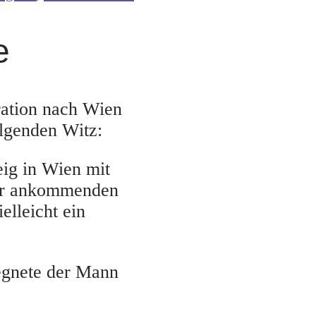
e
ration nach Wien
lgenden Witz:
eig in Wien mit
der ankommenden
elleicht ein
gegnete der Mann