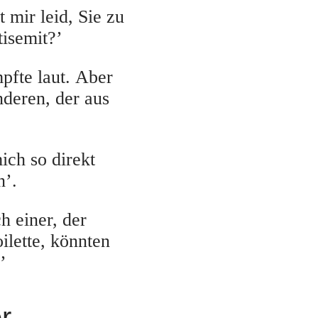
 mir leid, Sie zu
tisemit?’
pfte laut. Aber
nderen, der aus
ich so direkt
n’.
h einer, der
oilette, könnten
’
r