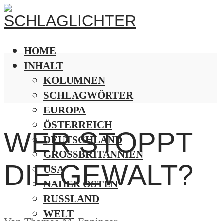
HOME
INHALT
KOLUMNEN
SCHLAGWÖRTER
EUROPA
ÖSTERREICH
WER STOPPT
DEUTSCHLAND
GROSSBRITANNIEN
DIE GEWALT?
USA
NAHER OSTEN
RUSSLAND
WELT