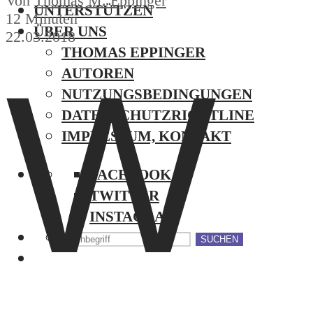
Von
Thomas M. Eppinger
UNTERSTÜTZEN
12 Minuten
ÜBER UNS
22.03.2018
THOMAS EPPINGER
W
AUTOREN
NUTZUNGSBEDINGUNGEN
DATENSCHUTZRICHTLINE
IMPRESSUM, KONTAKT
FACEBOOK
TWITTER
INSTAGRAM
SUCHEN