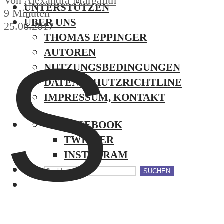
Von
Alexandra Margalith
UNTERSTÜTZEN
9 Minuten
ÜBER UNS
25.06.2017
THOMAS EPPINGER
S
AUTOREN
NUTZUNGSBEDINGUNGEN
DATENSCHUTZRICHTLINE
IMPRESSUM, KONTAKT
FACEBOOK
TWITTER
INSTAGRAM
SUCHEN