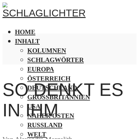
HOME
INHALT
KOLUMNEN
SCHLAGWÖRTER
EUROPA
ÖSTERREICH
SO DENKT ES
DEUTSCHLAND
GROSSBRITANNIEN
IN IHM
USA
NAHER OSTEN
RUSSLAND
WELT