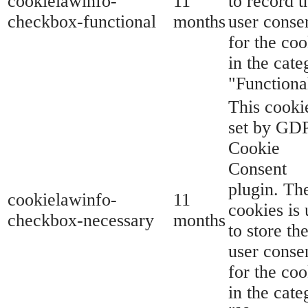
cookielawinfo-
11
to record t
checkbox-functional
months
user conse
for the coo
in the cate
"Functiona
This cookie
set by GD
Cookie
Consent
plugin. Th
cookielawinfo-
11
cookies is
checkbox-necessary
months
to store th
user conse
for the coo
in the cate