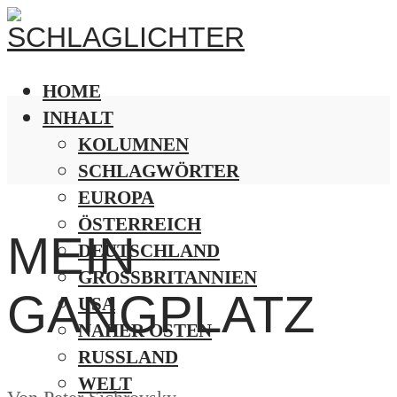
HOME
INHALT
KOLUMNEN
SCHLAGWÖRTER
EUROPA
ÖSTERREICH
MEIN
DEUTSCHLAND
GROSSBRITANNIEN
GANGPLATZ
USA
NAHER OSTEN
RUSSLAND
WELT