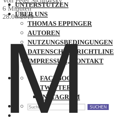
Von
Peter Sichrovsky
UNTERSTÜTZEN
6 Minuten
ÜBER UNS
28.06.2019
THOMAS EPPINGER
M
AUTOREN
NUTZUNGSBEDINGUNGEN
DATENSCHUTZRICHTLINE
IMPRESSUM, KONTAKT
FACEBOOK
TWITTER
INSTAGRAM
SUCHEN