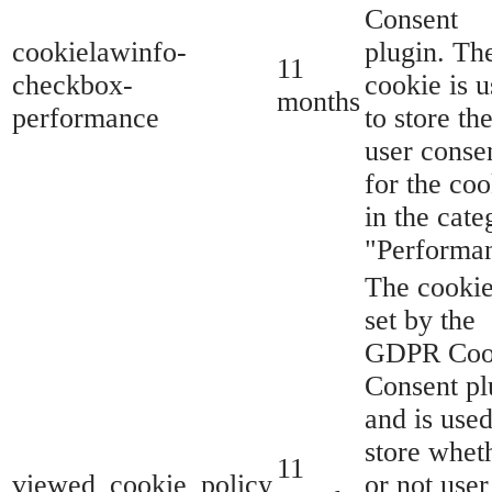
Consent
cookielawinfo-
plugin. Th
11
checkbox-
cookie is 
months
performance
to store th
user conse
for the coo
in the cate
"Performa
The cookie
set by the
GDPR Coo
Consent pl
and is used
store whet
11
viewed_cookie_policy
or not user