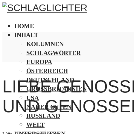
HOME
INHALT
KOLUMNEN
SCHLAGWÖRTER
EUROPA
ÖSTERREICH
DEUTSCHLAND
LIEBE GENOSS
GROSSBRITANNIEN
USA
UND GENOSSE
NAHER OSTEN
RUSSLAND
WELT
UNTERSTÜTZEN