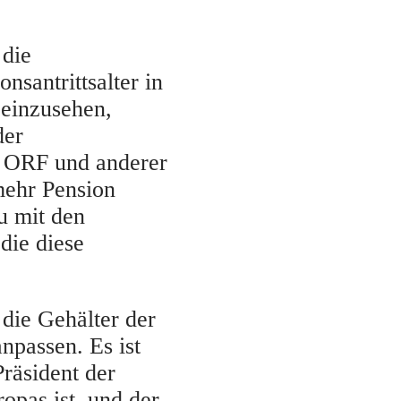
 die
nsantrittsalter in
 einzusehen,
der
s ORF und anderer
 mehr Pension
u mit den
die diese
die Gehälter der
npassen. Es ist
Präsident der
opas ist, und der