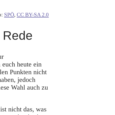
o:
SPÖ
,
CC BY-SA 2.0
e Rede
ur
 euch heute ein
elen Punkten nicht
haben, jedoch
iese Wahl auch zu
st nicht das, was