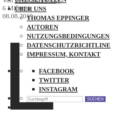
Von
Peter Sichrovsky
6 Minuten
ÜBER UNS
08.08.2019
THOMAS EPPINGER
L
AUTOREN
NUTZUNGSBEDINGUNGEN
DATENSCHUTZRICHTLINE
IMPRESSUM, KONTAKT
FACEBOOK
TWITTER
INSTAGRAM
SUCHEN