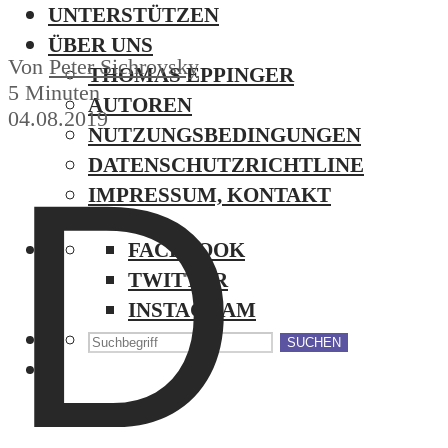
UNTERSTÜTZEN
ÜBER UNS
Von
Peter Sichrovsky
THOMAS EPPINGER
5 Minuten
AUTOREN
04.08.2019
NUTZUNGSBEDINGUNGEN
D
DATENSCHUTZRICHTLINE
IMPRESSUM, KONTAKT
FACEBOOK
TWITTER
INSTAGRAM
SUCHEN