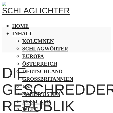
HOME
INHALT
KOLUMNEN
SCHLAGWÖRTER
EUROPA
ÖSTERREICH
DIE
DEUTSCHLAND
GROSSBRITANNIEN
GESCHREDDE
USA
NAHER OSTEN
REPUBLIK
RUSSLAND
WELT