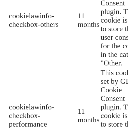
Consent
plugin. 
cookielawinfo-
11
cookie is
checkbox-others
months
to store 
user con
for the c
in the ca
"Other.
This cook
set by 
Cookie
Consent
cookielawinfo-
plugin. 
11
checkbox-
cookie is
months
performance
to store 