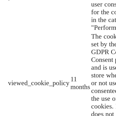
user con
for the c
in the ca
"Perform
The cook
set by th
GDPR C
Consent 
and is us
store wh
11
viewed_cookie_policy
or not us
months
consente
the use o
cookies. 
does not 