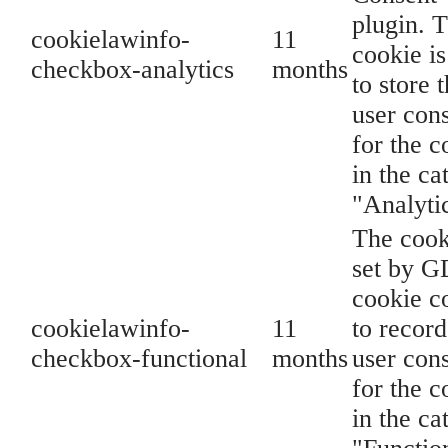
plugin. 
cookielawinfo-
11
cookie is
checkbox-analytics
months
to store 
user con
for the c
in the ca
"Analyti
The cook
set by 
cookie c
cookielawinfo-
11
to record
checkbox-functional
months
user con
for the c
in the ca