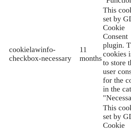
"Functio
This cook
set by 
Cookie
Consent
plugin. 
cookielawinfo-
11
cookies i
checkbox-necessary
months
to store 
user con
for the c
in the ca
"Necessa
This cook
set by 
Cookie