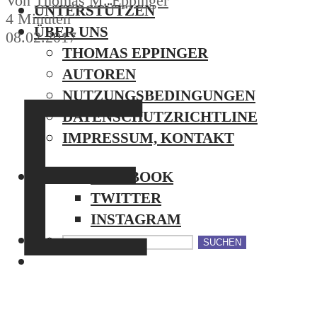
Von
Thomas M. Eppinger
UNTERSTÜTZEN
4 Minuten
ÜBER UNS
08.02.2017
THOMAS EPPINGER
E
AUTOREN
NUTZUNGSBEDINGUNGEN
DATENSCHUTZRICHTLINE
IMPRESSUM, KONTAKT
FACEBOOK
TWITTER
INSTAGRAM
SUCHEN