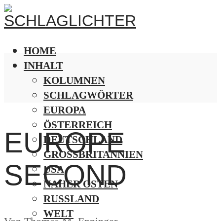
HOME
INHALT
KOLUMNEN
SCHLAGWÖRTER
EUROPA
ÖSTERREICH
EUROPE
DEUTSCHLAND
GROSSBRITANNIEN
SECOND
USA
NAHER OSTEN
RUSSLAND
WELT