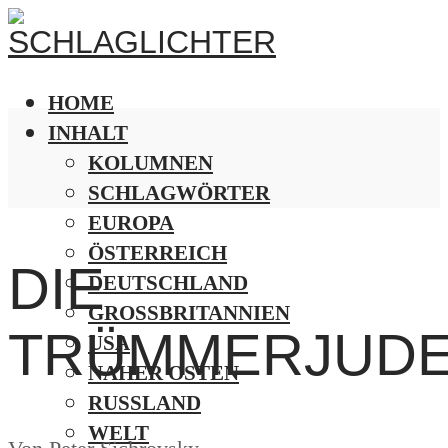
HOME
INHALT
KOLUMNEN
SCHLAGWÖRTER
EUROPA
ÖSTERREICH
DIE
DEUTSCHLAND
GROSSBRITANNIEN
TRÜMMERJUD
USA
NAHER OSTEN
RUSSLAND
WELT