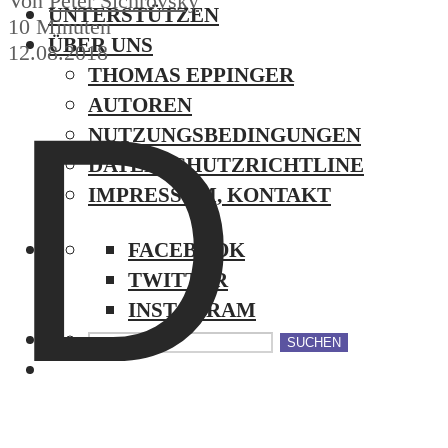
Von
Peter Sichrovsky
UNTERSTÜTZEN
10 Minuten
ÜBER UNS
12.08.2018
THOMAS EPPINGER
D
AUTOREN
NUTZUNGSBEDINGUNGEN
DATENSCHUTZRICHTLINE
IMPRESSUM, KONTAKT
FACEBOOK
TWITTER
INSTAGRAM
SUCHEN