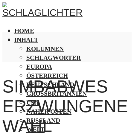
HOME
INHALT
KOLUMNEN
SCHLAGWÖRTER
EUROPA
ÖSTERREICH
SIMBABWES
DEUTSCHLAND
GROSSBRITANNIEN
ERZWUNGENE
USA
NAHER OSTEN
WAHL
RUSSLAND
WELT