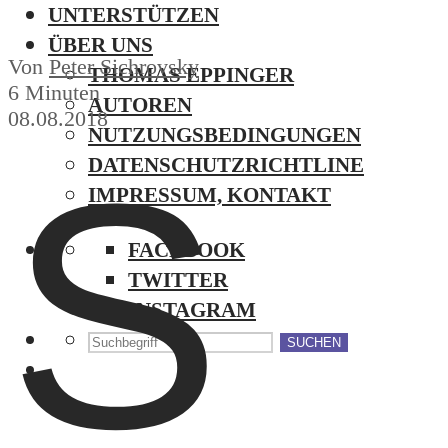
UNTERSTÜTZEN
ÜBER UNS
Von
Peter Sichrovsky
THOMAS EPPINGER
6 Minuten
AUTOREN
08.08.2018
NUTZUNGSBEDINGUNGEN
S
DATENSCHUTZRICHTLINE
IMPRESSUM, KONTAKT
FACEBOOK
TWITTER
INSTAGRAM
SUCHEN