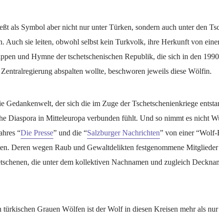
eßt als Symbol aber nicht nur unter Türken, sondern auch unter den Ts
 Auch sie leiten, obwohl selbst kein Turkvolk, ihre Herkunft von ein
ppen und Hymne der tschetschenischen Republik, die sich in den 1990
 Zentralregierung abspalten wollte, beschworen jeweils diese Wölfin.
die Gedankenwelt, der sich die im Zuge der Tschetschenienkriege entst
che Diaspora in Mitteleuropa verbunden fühlt. Und so nimmt es nicht W
ahres “
Die Presse
” und die “
Salzburger Nachrichten
” von einer “Wolf-
ten. Deren wegen Raub und Gewaltdelikten festgenommene Mitglieder
etschenen, die unter dem kollektiven Nachnamen und zugleich Deckn
 türkischen Grauen Wölfen ist der Wolf in diesen Kreisen mehr als nur 