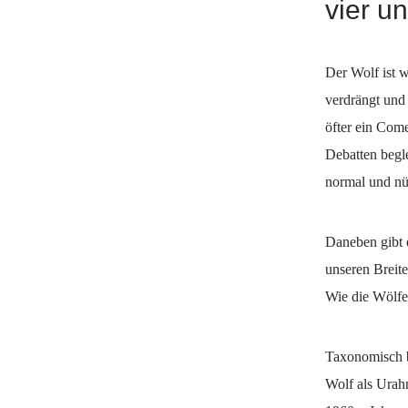
vier u
Der Wolf ist 
verdrängt und
öfter ein Com
Debatten begle
normal und nü
Daneben gibt 
unseren Breit
Wie die Wölfe 
Taxonomisch b
Wolf als Urah