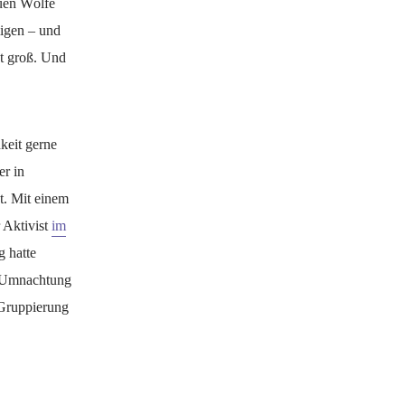
auen Wölfe
migen – und
st groß. Und
keit gerne
er in
t. Mit einem
 Aktivist
im
g hatte
n Umnachtung
 Gruppierung