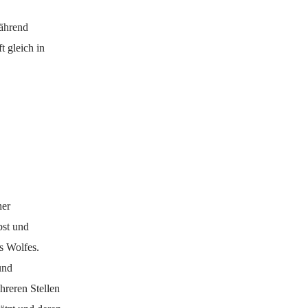
während
t gleich in
her
bst und
s Wolfes.
und
reren Stellen