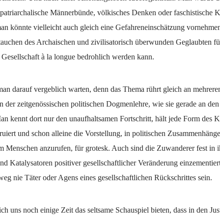
patriarchalische Männerbünde, völkisches Denken oder faschistische K
man könnte vielleicht auch gleich eine Gefahreneinschätzung vornehmen
tauchen des Archaischen und zivilisatorisch überwunden Geglaubten fü
he Gesellschaft à la longue bedrohlich werden kann.
 man darauf vergeblich warten, denn das Thema rührt gleich an mehrere
n der zeitgenössischen politischen Dogmenlehre, wie sie gerade an den
an kennt dort nur den unaufhaltsamen Fortschritt, hält jede Form des K
ruiert und schon alleine die Vorstellung, in politischen Zusammenhäng
 Menschen anzurufen, für grotesk. Auch sind die Zuwanderer fest in ih
d Katalysatoren positiver gesellschaftlicher Veränderung einzementier
weg nie Täter oder Agens eines gesellschaftlichen Rückschrittes sein.
ch uns noch einige Zeit das seltsame Schauspiel bieten, dass in den Ju