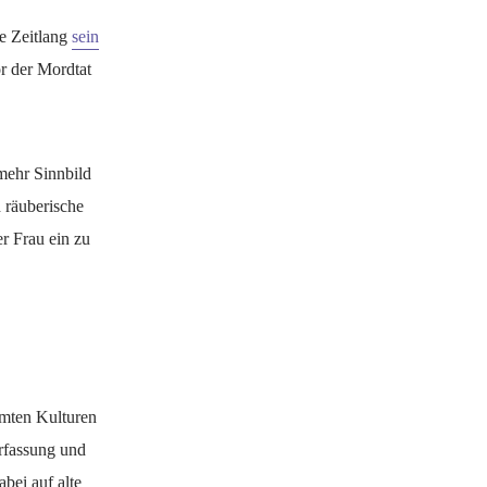
ne Zeitlang
sein
r der Mordtat
mehr Sinnbild
 räuberische
er Frau ein zu
immten Kulturen
Erfassung und
bei auf alte