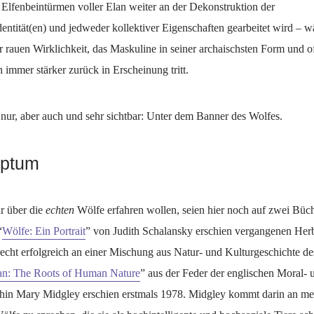
Elfenbeintürmen voller Elan weiter an der Dekonstruktion der
entität(en) und jedweder kollektiver Eigenschaften gearbeitet wird – 
r rauen Wirklichkeit, das Maskuline in seiner archaischsten Form und of
immer stärker zurück in Erscheinung tritt.
nur, aber auch und sehr sichtbar: Unter dem Banner des Wolfes.
iptum
r über die
echten
Wölfe erfahren wollen, seien hier noch auf zwei Büc
“
Wölfe: Ein Portrait
” von Judith Schalansky erschien vergangenen Her
recht erfolgreich an einer Mischung aus Natur- und Kulturgeschichte de
an: The Roots of Human Nature
” aus der Feder der englischen Moral- 
hin Mary Midgley erschien erstmals 1978. Midgley kommt darin an meh