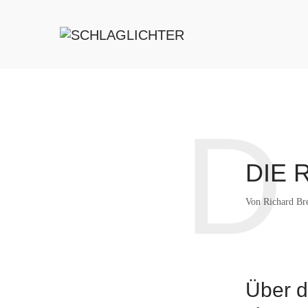
D
DIE 
Von
Richard B
Über d