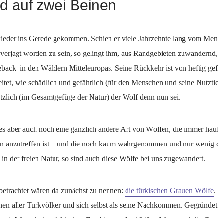
nd auf zwei Beinen
wieder ins Gerede gekommen. Schien er viele Jahrzehnte lang vom Me
 verjagt worden zu sein, so gelingt ihm, aus Randgebieten zuwandernd,
eback in den Wäldern Mitteleuropas. Seine Rückkehr ist von heftig gef
itet, wie schädlich und gefährlich (für den Menschen und seine Nutztie
tzlich (im Gesamtgefüge der Natur) der Wolf denn nun sei.
es aber auch noch eine gänzlich andere Art von Wölfen, die immer häuf
en anzutreffen ist – und die noch kaum wahrgenommen und nur wenig di
in der freien Natur, so sind auch diese Wölfe bei uns zugewandert.
etrachtet wären da zunächst zu nennen:
die türkischen Grauen Wölfe
.
nen aller Turkvölker und sich selbst als seine Nachkommen. Gegründet 