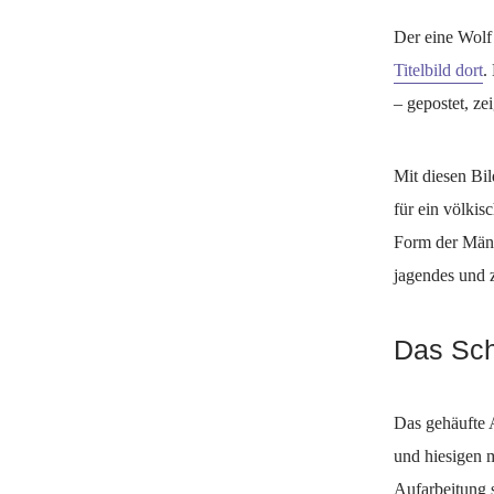
Der eine Wolf
Titelbild dort
.
– gepostet, z
Mit diesen Bil
für ein völkis
Form der Männl
jagendes und z
Das Sc
Das gehäufte A
und hiesigen 
Aufarbeitung 