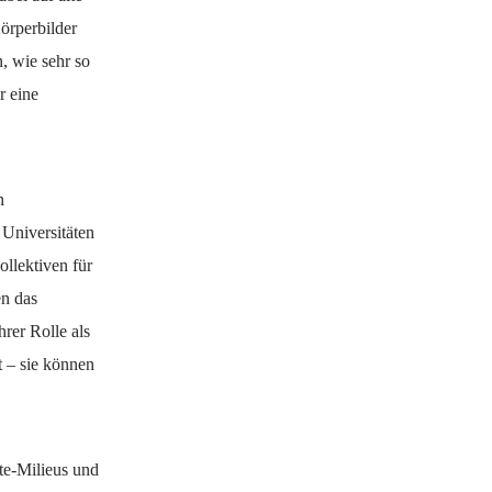
örperbilder
, wie sehr so
r eine
n
 Universitäten
ollektiven für
en das
rer Rolle als
t – sie können
ste-Milieus und