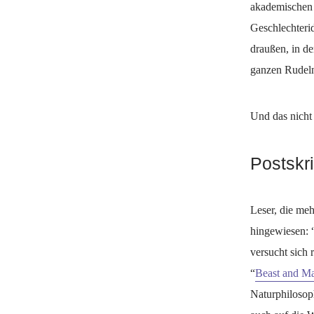
akademischen 
Geschlechterid
draußen, in de
ganzen Rudeln 
Und das nicht 
Postskr
Leser, die meh
hingewiesen: 
versucht sich 
“
Beast and M
Naturphilosop