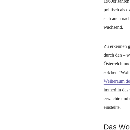
1960er Jahren
politisch als 
sich auch nac
wachsend.
Zu erkennen g
durch den – wi
Österreich un
solchen “Wolf
Weiheraum de
immerhin das 
erwachte und 
einstellte.
Das Wol