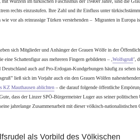
, mit Wurzeln im türkischen Faschismus der 1940er Jahre, sind die Gr
extrem rechts einzustufen. Ihre Zahl und ihr Einfluss unter türkischstäm
h wie vor als reinrassige Türken verstehenden – Migranten in Europa i
eben sich Mitglieder und Anhänger der Grauen Wölfe in der Öffentlich
e eine Schattenfigur aus mehreren Fingern gebildeten – ‚
Wolfsgruß
’, d
d Deutschland auch auf Pro-Erdogan-Kundgebungen häufig zu sehen is
sgruß” ließ sich im Vorjahr auch ein den Grauen Wölfen nahestehender
s KZ Mauthausen ablichten
– die darauf folgende öffentliche Empörun
Gute, dass der Linzer SPÖ-Bürgermeister Luger aus seiner politische
seine jahrelange Zusammenarbeit mit dieser völkisch-nationalistischen
fsrudel als Vorbild des Völkischen