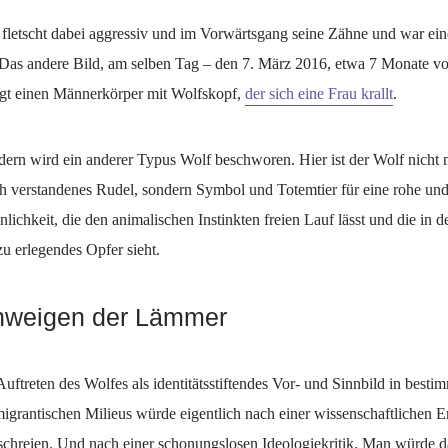
 fletscht dabei aggressiv und im Vorwärtsgang seine Zähne und war ei
 Das andere Bild, am selben Tag – den 7. März 2016, etwa 7 Monate vo
eigt einen Männerkörper mit Wolfskopf,
der sich eine Frau krallt
.
dern wird ein anderer Typus Wolf beschworen. Hier ist der Wolf nicht 
ch verstandenes Rudel, sondern Symbol und Totemtier für eine rohe und
ichkeit, die den animalischen Instinkten freien Lauf lässt und die in d
u erlegendes Opfer sieht.
hweigen der Lämmer
uftreten des Wolfes als identitätsstiftendes Vor- und Sinnbild in best
migrantischen Milieus würde eigentlich nach einer wissenschaftlichen 
schreien. Und nach einer schonungslosen Ideologiekritik. Man würde da