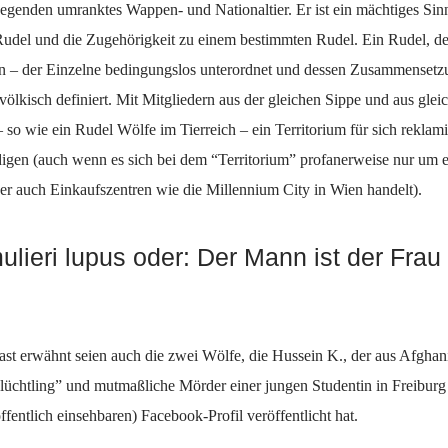
genden umranktes Wappen- und Nationaltier. Er ist ein mächtiges Sinn
Rudel und die Zugehörigkeit zu einem bestimmten Rudel. Ein Rudel, d
n – der Einzelne bedingungslos unterordnet und dessen Zusammensetzu
völkisch definiert. Mit Mitgliedern aus der gleichen Sippe und aus glei
– so wie ein Rudel Wölfe im Tierreich – ein Territorium für sich reklam
digen (auch wenn es sich bei dem “Territorium” profanerweise nur um e
der auch Einkaufszentren wie die Millennium City in Wien handelt).
lieri lupus oder: Der Mann ist der Frau 
east erwähnt seien auch die zwei Wölfe, die Hussein K., der aus Afghan
üchtling” und mutmaßliche Mörder einer jungen Studentin in Freiburg
fentlich einsehbaren) Facebook-Profil veröffentlicht hat.