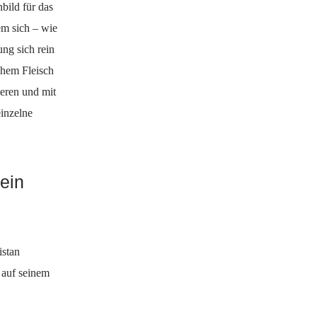
bild für das
em sich – wie
ng sich rein
chem Fleisch
ieren und mit
inzelne
ein
istan
 auf seinem