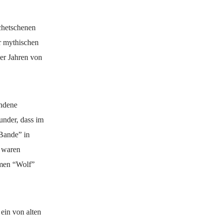
chetschenen
er mythischen
er Jahren von
andene
under, dass im
Bande” in
 waren
amen “Wolf”
ein von alten