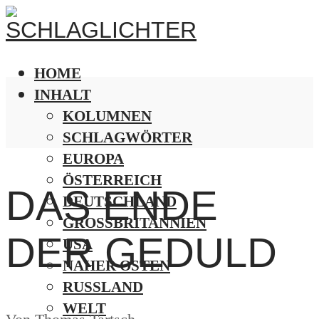
HOME
INHALT
KOLUMNEN
SCHLAGWÖRTER
EUROPA
ÖSTERREICH
DAS ENDE
DEUTSCHLAND
GROSSBRITANNIEN
DER GEDULD
USA
NAHER OSTEN
RUSSLAND
WELT