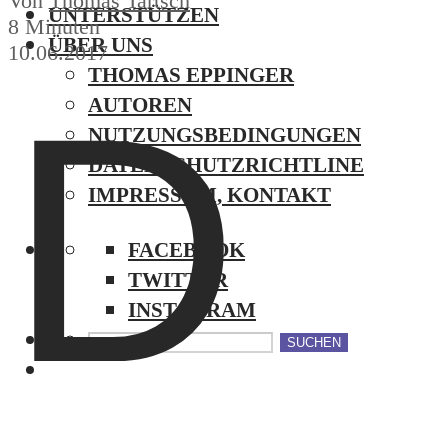
Von
Thomas Tartsch
UNTERSTÜTZEN
8 Minuten
ÜBER UNS
10.06.2017
THOMAS EPPINGER
D
AUTOREN
NUTZUNGSBEDINGUNGEN
DATENSCHUTZRICHTLINE
IMPRESSUM, KONTAKT
FACEBOOK
TWITTER
INSTAGRAM
SUCHEN