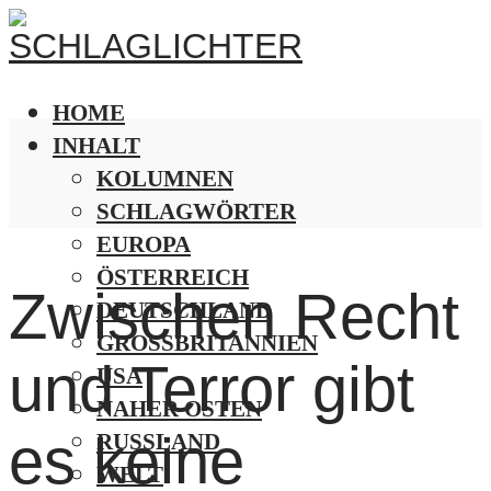
HOME
INHALT
KOLUMNEN
SCHLAGWÖRTER
EUROPA
ÖSTERREICH
Zwischen Recht
DEUTSCHLAND
GROSSBRITANNIEN
und Terror gibt
USA
NAHER OSTEN
es keine
RUSSLAND
WELT