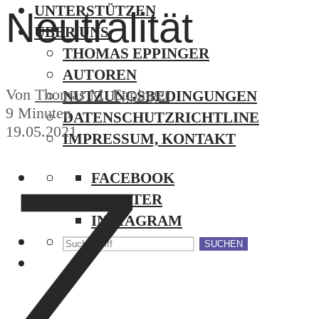
UNTERSTÜTZEN
Neutralität
ÜBER UNS
THOMAS EPPINGER
AUTOREN
Von
Thomas M. Eppinger
NUTZUNGSBEDINGUNGEN
9 Minuten
DATENSCHUTZRICHTLINE
19.05.2021
IMPRESSUM, KONTAKT
Z
FACEBOOK
TWITTER
INSTAGRAM
SUCHEN