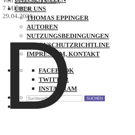
Von
Peter Sichrovsky
7 Minuten
ÜBER UNS
29.04.2021
THOMAS EPPINGER
D
AUTOREN
NUTZUNGSBEDINGUNGEN
DATENSCHUTZRICHTLINE
IMPRESSUM, KONTAKT
FACEBOOK
TWITTER
INSTAGRAM
SUCHEN