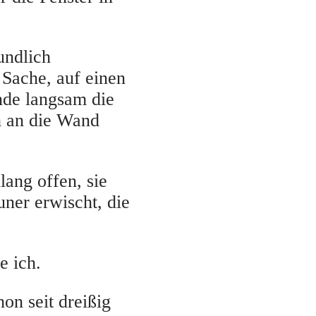
undlich
Sache, auf einen
nde langsam die
h an die Wand
ang offen, sie
uner erwischt, die
e ich.
hon seit dreißig