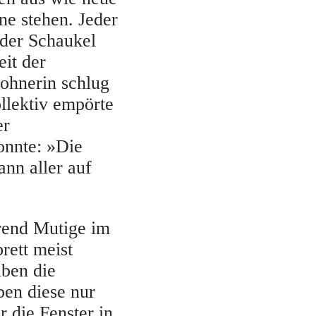
ne stehen. Jeder
oder Schaukel
it der
ohnerin schlug
llektiv empörte
er
onnte: »Die
nn aller auf
rend Mutige im
rett meist
iben die
ben diese nur
r die Fenster in