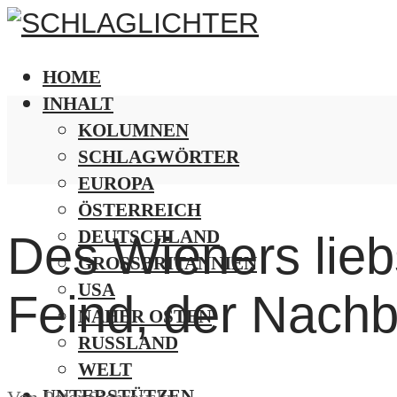
HOME
INHALT
KOLUMNEN
SCHLAGWÖRTER
EUROPA
ÖSTERREICH
DEUTSCHLAND
Des Wieners lieb
GROSSBRITANNIEN
USA
Feind, der Nachb
NAHER OSTEN
RUSSLAND
WELT
UNTERSTÜTZEN