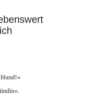
lebenswert
ich
m Hund!«
Hündin«.