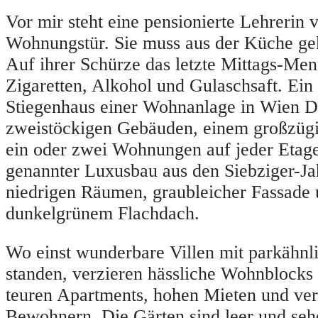
Vor mir steht eine pensionierte Lehrerin v
Wohnungstür. Sie muss aus der Küche g
Auf ihrer Schürze das letzte Mittags-Men
Zigaretten, Alkohol und Gulaschsaft. Ein
Stiegenhaus einer Wohnanlage in Wien D
zweistöckigen Gebäuden, einem großzüg
ein oder zwei Wohnungen auf jeder Etage
genannter Luxusbau aus den Siebziger-Ja
niedrigen Räumen, graubleicher Fassade
dunkelgrünem Flachdach.
Wo einst wunderbare Villen mit parkähnl
standen, verzieren hässliche Wohnblocks
teuren Apartments, hohen Mieten und ver
Bewohnern. Die Gärten sind leer und seh