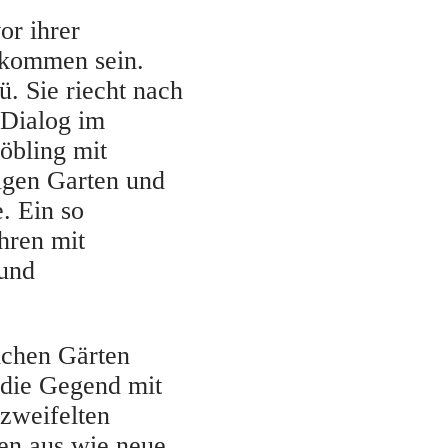
or ihrer
ekommen sein.
ü. Sie riecht nach
 Dialog im
öbling mit
igen Garten und
. Ein so
hren mit
 und
ichen Gärten
 die Gegend mit
zweifelten
en aus wie neue