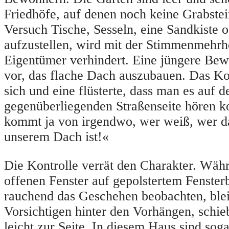
Friedhöfe, auf denen noch keine Grabstei
Versuch Tische, Sesseln, eine Sandkiste 
aufzustellen, wird mit der Stimmenmehrhe
Eigentümer verhindert. Eine jüngere Bew
vor, das flache Dach auszubauen. Das Ko
sich und eine flüsterte, dass man es auf d
gegenüberliegenden Straßenseite hören k
kommt ja von irgendwo, wer weiß, wer da
unserem Dach ist!«
Die Kontrolle verrät den Charakter. Wäh
offenen Fenster auf gepolstertem Fensterb
rauchend das Geschehen beobachten, ble
Vorsichtigen hinter den Vorhängen, schie
leicht zur Seite. In diesem Haus sind soga