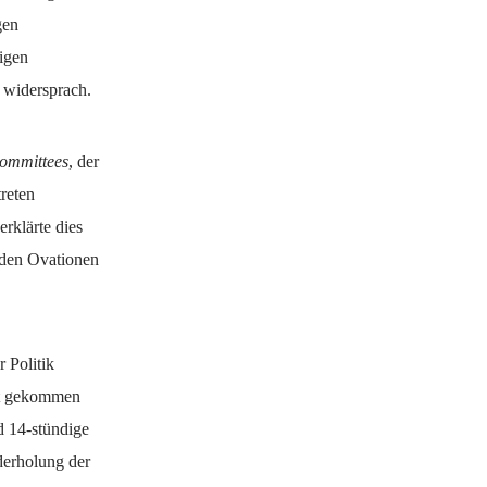
gen
igen
 widersprach.
ommittees
, der
reten
erklärte dies
enden Ovationen
r Politik
elt gekommen
d 14-stündige
ederholung der