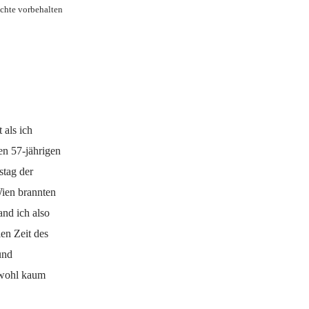
echte vorbehalten
 als ich
nen 57-jährigen
stag der
ien brannten
nd ich also
len Zeit des
und
s wohl kaum