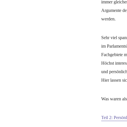
immer gleiche
Argumente der
werden.
Sehr viel spa
im Parlamentsk
Fachgebiete m
Höchst interes
und persönlic
Hier lassen si
Was waren also
Teil 2: Persö