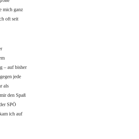
große
ie mich ganz
h oft seit
er
nem
 – auf bisher
 gegen jede
r als
 mir den Spaß
 der SPÖ
ekam ich auf