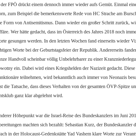
 der FPÖ drückt einem dennoch immer wieder aufs Gemüt. Einmal ein
vorn, zum Beispiel die bemerkenswerte Rede von HC Strache am Bursch
e Form von Antisemitismus. Dann wieder ein großer Schritt zurück, wi
färe. Wer hätte gedacht, dass im Österreich des Jahres 2018 noch imm
orte gesungen werden. In den letzten Wochen fand einerseits wieder Vi
chtigen Worte bei der Geburtstagsfeier der Republik. Andererseits fande
anze Handvoll scheinbar völlig Unbelehrbarer zu einer Kranzniederle
wotny ein. Dabei wird eines Kriegshelden der Nazizeit gedacht. Diese
nktionäre teilnehmen, wird bekanntlich auch immer von Neonazis besu
ist die Tatsache, dass dieses Verhalten von der gesamten ÖVP-Spitze u
sklub ganz klar abgelehnt wird.
nderer Höhepunkt war die Israel-Reise des Bundeskanzlers im Juni 20
rbereitungen machten sich bezahlt: Sebastian Kurz, der Bundeskanzler 
prach in der Holocaust-Gedenkstätte Yad Vashem klare Worte zur Veran