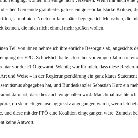
tion einging, wollten mir einige nicht verzeihen. Wenn mir auch eine 
üdischen Gemeinde gratulierte, gab es einige sehr lautstarke Kritiker, d
riffen, ja mobbten. Noch ein Jahr später begegne ich Menschen, die mic
it kennen, die mich nicht einmal mehr grüßen wollen.
nen Teil von ihnen nehme ich ihre ehrliche Besorgnis ab, angesichts d
iligung der FPÖ. Schließlich hatte ich selber vor einigen Jahren in ei
ntar vor der FPÖ gewarnt. Wichtig war für mich, dass diese Regierung
 Art und Weise – in der Regierungserklärung ein ganz klares Statement
semitismus abgegeben hat, und Bundeskanzler Sebastian Kurz ein meh
Garant dafür ist, dass dies auch eingehalten wird. Manchmal machte ich
pörte, ob sie mich genauso aggressiv angegangen wären, wenn ich bei
te, und diese mit der FPÖ eine Koalition eingegangen wäre. Zumeist b
nt keine Antwort.