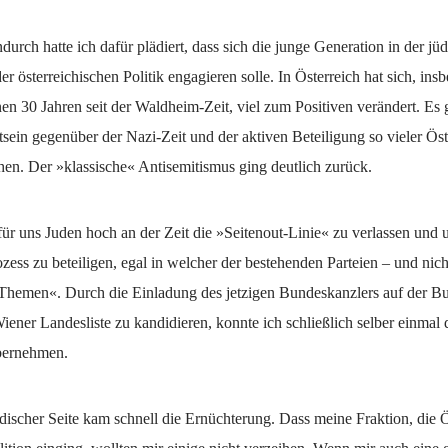
ndurch hatte ich dafür plädiert, dass sich die junge Generation in der jü
r österreichischen Politik engagieren solle. In Österreich hat sich, ins
n 30 Jahren seit der Waldheim-Zeit, viel zum Positiven verändert. Es g
ein gegenüber der Nazi-Zeit und der aktiven Beteiligung so vieler Öst
hen. Der »klassische« Antisemitismus ging deutlich zurück.
für uns Juden hoch an der Zeit die »Seitenout-Linie« zu verlassen und
ozess zu beteiligen, egal in welcher der bestehenden Parteien – und nic
 Themen«. Durch die Einladung des jetzigen Bundeskanzlers auf der Bu
iener Landesliste zu kandidieren, konnte ich schließlich selber einmal 
übernehmen.
discher Seite kam schnell die Ernüchterung. Dass meine Fraktion, die 