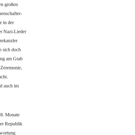
en großen
enschafter-
e in der
er Nazi-Lieder
zekanzler
n sich doch
gung am Grab
 Zeremonie,
cht.
nd auch im
18. Monate
der Republik
twortung