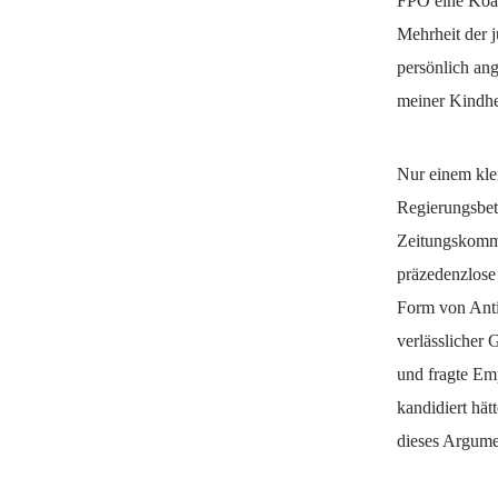
FPÖ eine Koali
Mehrheit der j
persönlich ang
meiner Kindhe
Nur einem klei
Regierungsbete
Zeitungskomme
präzedenzlose
Form von Anti
verlässlicher 
und fragte Em
kandidiert hät
dieses Argume