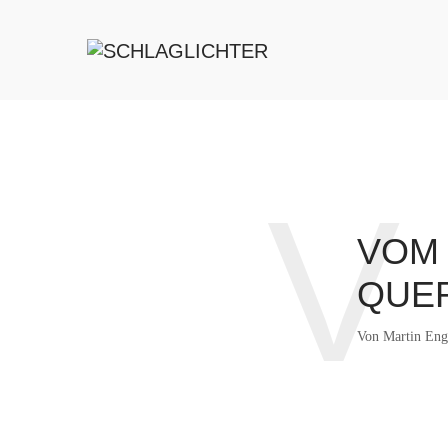
V
VOM
QUER
Von
Martin Eng