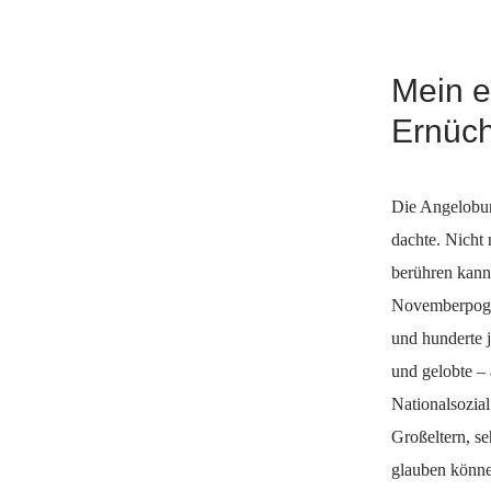
Mein e
Ernüc
Die Angelobung
dachte. Nicht 
berühren kann.
Novemberpogro
und hunderte 
und gelobte – 
Nationalsozia
Großeltern, se
glauben können