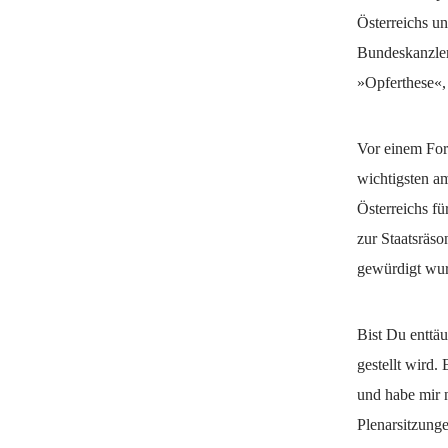
Österreichs u
Bundeskanzler
»Opferthese«, 
Vor einem For
wichtigsten am
Österreichs fü
zur Staatsräso
gewürdigt wur
Bist Du enttäu
gestellt wird.
und habe mir n
Plenarsitzunge