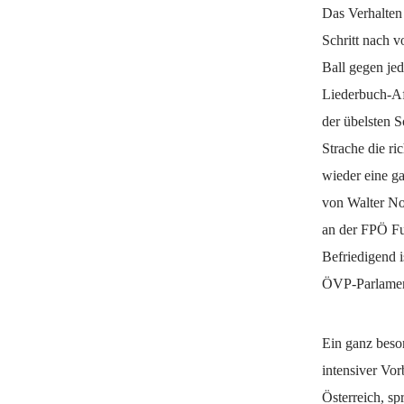
Das Verhalten
Schritt nach 
Ball gegen jed
Liederbuch-Af
der übelsten S
Strache die ri
wieder eine g
von Walter No
an der FPÖ Fu
Befriedigend 
ÖVP-Parlament
Ein ganz beso
intensiver Vo
Österreich, s