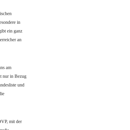
dischen
besondere in
ibt ein ganz
erreicher an
 uns am
ht nur in Bezug
ndesliste und
die
ÖVP, mit der