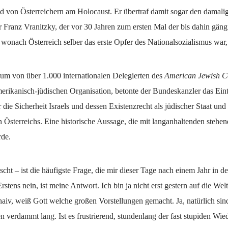
nd von Österreichern am Holocaust. Er übertraf damit sogar den damali
 Franz Vranitzky, der vor 30 Jahren zum ersten Mal der bis dahin gäng
wonach Österreich selber das erste Opfer des Nationalsozialismus war,
um von über 1.000 internationalen Delegierten des
American Jewish C
erikanisch-jüdischen Organisation, betonte der Bundeskanzler das Eint
r die Sicherheit Israels und dessen Existenzrecht als jüdischer Staat und 
n Österreichs. Eine historische Aussage, die mit langanhaltenden steh
de.
scht – ist die häufigste Frage, die mir dieser Tage nach einem Jahr in de
 Erstens nein, ist meine Antwort. Ich bin ja nicht erst gestern auf die W
aiv, weiß Gott welche großen Vorstellungen gemacht. Ja, natürlich sin
n verdammt lang. Ist es frustrierend, stundenlang der fast stupiden Wi