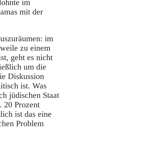
lohnte im
Hamas mit der
 auszuräumen: im
erweile zu einem
st, geht es nicht
ießlich um die
die Diskussion
tisch ist. Was
ich jüdischen Staat
. 20 Prozent
lich ist das eine
ichen Problem