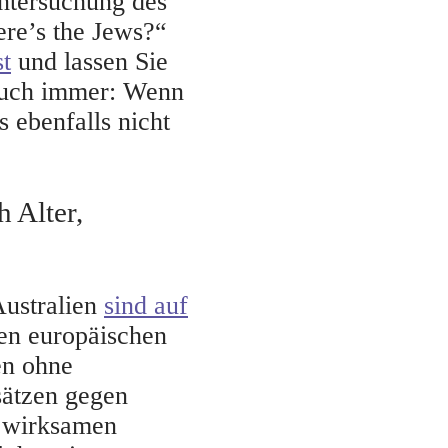
Untersuchung des
ere’s the Jews?“
st
und lassen Sie
e auch immer: Wenn
s ebenfalls nicht
h Alter,
Australien
sind auf
ten europäischen
en ohne
sätzen gegen
e wirksamen