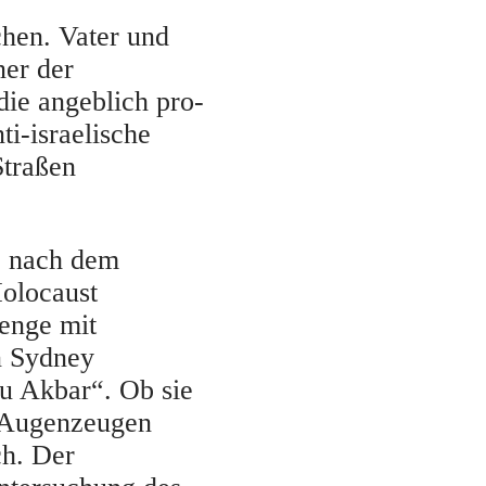
hen. Vater und
ner der
die angeblich pro-
ti-israelische
Straßen
e nach dem
olocaust
enge mit
n Sydney
u Akbar“. Ob sie
e Augenzeugen
ch. Der