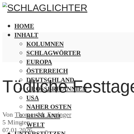
HOME
INHALT
KOLUMNEN
SCHLAGWÖRTER
EUROPA
ÖSTERREICH
DEUTSCHLAND
Tödliche Festtag
GROSSBRITANNIEN
USA
NAHER OSTEN
Von
Thomas M. Eppinger
RUSSLAND
5 Minuten
WELT
07.01.2026
UNTERSTÜTZEN