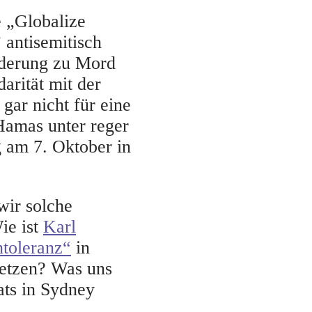
e „Globalize
 antisemitisch
orderung zu Mord
darität mit der
gar nicht für eine
Hamas unter reger
g am 7. Oktober in
wir solche
ie ist
Karl
ntoleranz“
in
etzen? Was uns
ats in Sydney