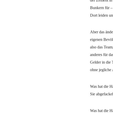
der Zement in
Bunkern für – 
Dort leiden u
Aber das änder
eigenen Bevöl
also das Team,
anderes für da
Gelder in die 
ohne jegliche
Was hat die Ha
Sie abgefackel
Was hat die H