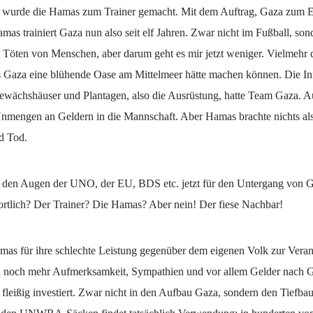
 wurde die Hamas zum Trainer gemacht. Mit dem Auftrag, Gaza zum E
mas trainiert Gaza nun also seit elf Jahren. Zwar nicht im Fußball, son
 Töten von Menschen, aber darum geht es mir jetzt weniger. Vielmehr 
 Gaza eine blühende Oase am Mittelmeer hätte machen können. Die Inf
ewächshäuser und Plantagen, also die Ausrüstung, hatte Team Gaza. A
Unmengen an Geldern in die Mannschaft. Aber Hamas brachte nichts al
d Tod.
n den Augen der UNO, der EU, BDS etc. jetzt für den Untergang von Ga
ortlich? Der Trainer? Die Hamas? Aber nein! Der fiese Nachbar!
amas für ihre schlechte Leistung gegenüber dem eigenen Volk zur Vera
en noch mehr Aufmerksamkeit, Sympathien und vor allem Gelder nach G
fleißig investiert. Zwar nicht in den Aufbau Gaza, sondern den Tiefba