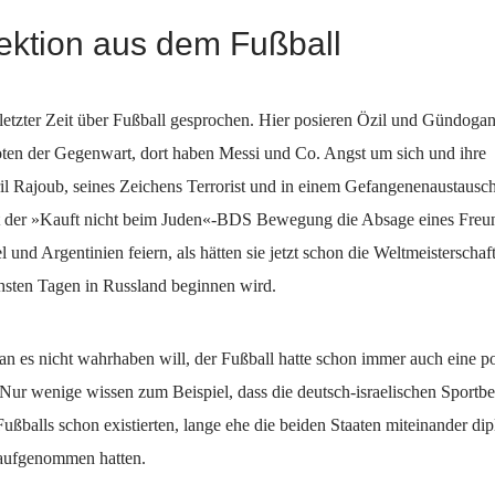
ektion aus dem Fußball
letzter Zeit über Fußball gesprochen. Hier posieren Özil und Gündoga
ten der Gegenwart, dort haben Messi und Co. Angst um sich und ihre 
ril Rajoub, seines Zeichens Terrorist und in einem Gefangenenaustausch 
der »Kauft nicht beim Juden«-BDS Bewegung die Absage eines Freun
l und Argentinien feiern, als hätten sie jetzt schon die Weltmeisterscha
chsten Tagen in Russland beginnen wird.
 es nicht wahrhaben will, der Fußball hatte schon immer auch eine po
ur wenige wissen zum Beispiel, dass die deutsch-israelischen Sportb
ußballs schon existierten, lange ehe die beiden Staaten miteinander di
aufgenommen hatten.