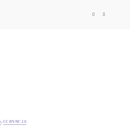
c
,
CC BY-NC 2.0