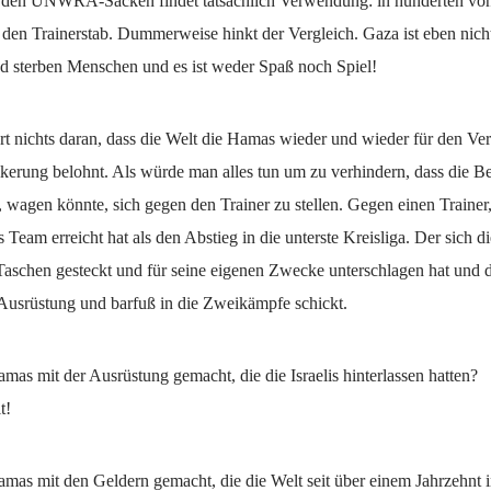
 den UNWRA-Säcken findet tatsächlich Verwendung: in hunderten vo
den Trainerstab. Dummerweise hinkt der Vergleich. Gaza ist eben nich
nd sterben Menschen und es ist weder Spaß noch Spiel!
t nichts daran, dass die Welt die Hamas wieder und wieder für den Verr
kerung belohnt. Als würde man alles tun um zu verhindern, dass die B
 wagen könnte, sich gegen den Trainer zu stellen. Gegen einen Trainer,
s Team erreicht hat als den Abstieg in die unterste Kreisliga. Der sich 
Taschen gesteckt und für seine eigenen Zwecke unterschlagen hat und d
 Ausrüstung und barfuß in die Zweikämpfe schickt.
mas mit der Ausrüstung gemacht, die die Israelis hinterlassen hatten?
t!
amas mit den Geldern gemacht, die die Welt seit über einem Jahrzehnt