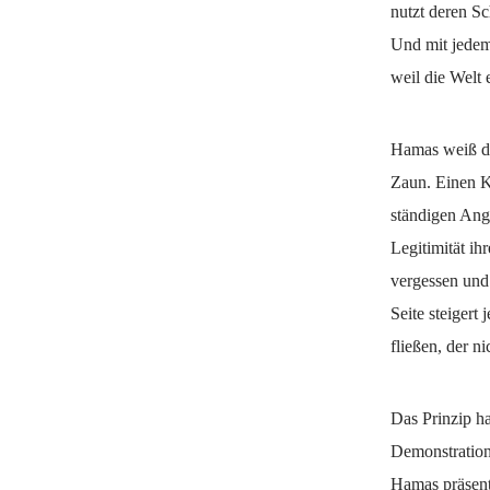
nutzt deren S
Und mit jedem
weil die Welt 
Hamas weiß da
Zaun. Einen K
ständigen Angr
Legitimität ih
vergessen und
Seite steigert
fließen, der ni
Das Prinzip ha
Demonstration
Hamas präsenti