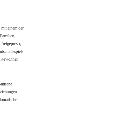
n mit einem der
Familien,
freigepresst,
dschaftsspiels
ft gewonnen,
litische
eziehungen
plomatische