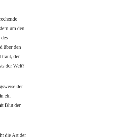
prechende
ndern um den
 des
ad über den
 traut, den
sts der Welt?
ngsweise der
in ein
t Blut der
t die Art der