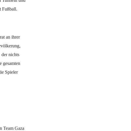
n Tunneln und
t Fußball.
at an ihrer
evölkerung,
 der nichts
die gesamten
ie Spieler
 in Team Gaza