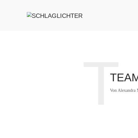
T
TEA
Von
Alexandra 