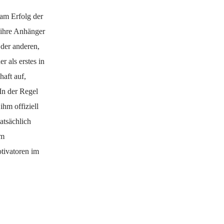
 am Erfolg der
d ihre Anhänger
der anderen,
r als erstes in
aft auf,
In der Regel
hm offiziell
atsächlich
em
otivatoren im