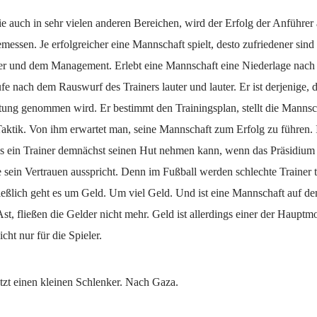
e auch in sehr vielen anderen Bereichen, wird der Erfolg der Anführer
essen. Je erfolgreicher eine Mannschaft spielt, desto zufriedener sin
er und dem Management. Erlebt eine Mannschaft eine Niederlage nach 
e nach dem Rauswurf des Trainers lauter und lauter. Er ist derjenige, de
tung genommen wird. Er bestimmt den Trainingsplan, stellt die Mannsch
Taktik. Von ihm erwartet man, seine Mannschaft zum Erfolg zu führen. 
s ein Trainer demnächst seinen Hut nehmen kann, wenn das Präsidium i
 sein Vertrauen ausspricht. Denn im Fußball werden schlechte Trainer t
ließlich geht es um Geld. Um viel Geld. Und ist eine Mannschaft auf d
st, fließen die Gelder nicht mehr. Geld ist allerdings einer der Hauptm
icht nur für die Spieler.
tzt einen kleinen Schlenker. Nach Gaza.