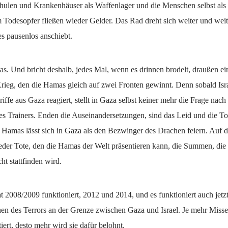
chulen und Krankenhäuser als Waffenlager und die Menschen selbst als 
 Todesopfer fließen wieder Gelder. Das Rad dreht sich weiter und weit
es pausenlos anschiebt.
s. Und bricht deshalb, jedes Mal, wenn es drinnen brodelt, draußen e
rieg, den die Hamas gleich auf zwei Fronten gewinnt. Denn sobald Isra
iffe aus Gaza reagiert, stellt in Gaza selbst keiner mehr die Frage nach
res Trainers. Enden die Auseinandersetzungen, sind das Leid und die To
 Hamas lässt sich in Gaza als den Bezwinger des Drachen feiern. Auf 
 jeder Tote, den die Hamas der Welt präsentieren kann, die Summen, di
cht stattfinden wird.
t 2008/2009 funktioniert, 2012 und 2014, und es funktioniert auch jetzt
en des Terrors an der Grenze zwischen Gaza und Israel. Je mehr Misse
ert, desto mehr wird sie dafür belohnt.