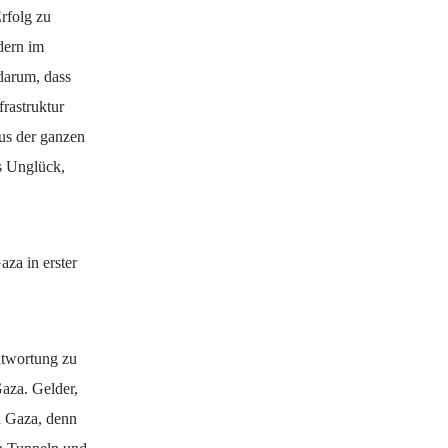
rfolg zu
dern im
darum, dass
rastruktur
us der ganzen
s Unglück,
za in erster
ntwortung zu
aza. Gelder,
u Gaza, denn