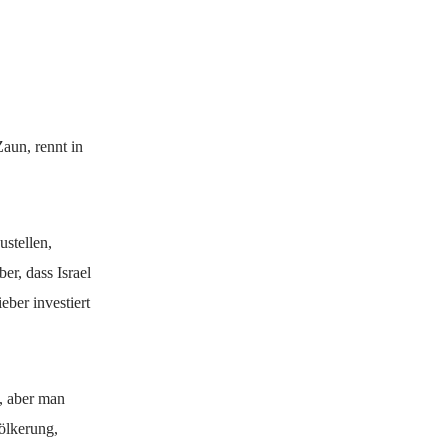
aun, rennt in
ustellen,
er, dass Israel
eber investiert
t, aber man
völkerung,