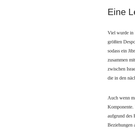
Eine L
Viel wurde in 
größten Despo
sodass ein Jib
zusammen mit 
zwischen Israe
die in den nä
Auch wenn man
Komponente. N
aufgrund des F
Beziehungen 