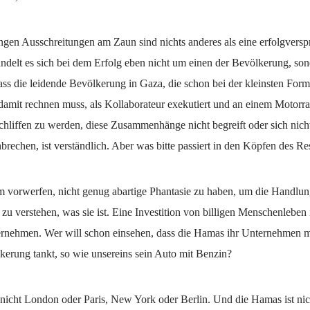
gen Ausschreitungen am Zaun sind nichts anderes als eine erfolgvers
andelt es sich bei dem Erfolg eben nicht um einen der Bevölkerung, so
ss die leidende Bevölkerung in Gaza, die schon bei der kleinsten Form
damit rechnen muss, als Kollaborateur exekutiert und an einem Motorr
hliffen zu werden, diese Zusammenhänge nicht begreift oder sich nicht
brechen, ist verständlich. Aber was bitte passiert in den Köpfen des Re
em vorwerfen, nicht genug abartige Phantasie zu haben, um die Handlu
zu verstehen, was sie ist. Eine Investition von billigen Menschenleben 
ernehmen. Wer will schon einsehen, dass die Hamas ihr Unternehmen mi
kerung tankt, so wie unsereins sein Auto mit Benzin?
nicht London oder Paris, New York oder Berlin. Und die Hamas ist nich