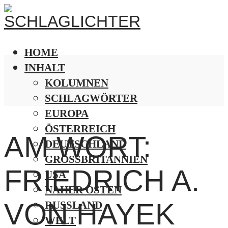
HOME
INHALT
KOLUMNEN
SCHLAGWÖRTER
EUROPA
ÖSTERREICH
AM WORT:
DEUTSCHLAND
GROSSBRITANNIEN
FRIEDRICH A.
USA
NAHER OSTEN
VON HAYEK
RUSSLAND
WELT