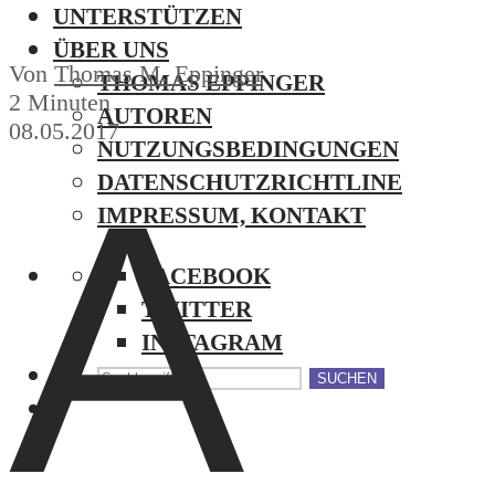
UNTERSTÜTZEN
ÜBER UNS
Von
Thomas M. Eppinger
THOMAS EPPINGER
2 Minuten
AUTOREN
08.05.2017
NUTZUNGSBEDINGUNGEN
A
DATENSCHUTZRICHTLINE
IMPRESSUM, KONTAKT
FACEBOOK
TWITTER
INSTAGRAM
SUCHEN