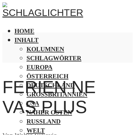
HOME
INHALT
KOLUMNEN
SCHLAGWÖRTER
EUROPA
ÖSTERREICH
FERIEN NE
DEUTSCHLAND
GROSSBRITANNIEN
VAS PLUS
USA
NAHER OSTEN
RUSSLAND
WELT