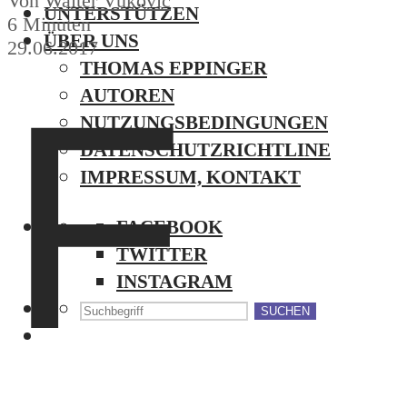
Von
Walter Vukovic
UNTERSTÜTZEN
6 Minuten
ÜBER UNS
29.06.2017
THOMAS EPPINGER
F
AUTOREN
NUTZUNGSBEDINGUNGEN
DATENSCHUTZRICHTLINE
IMPRESSUM, KONTAKT
FACEBOOK
TWITTER
INSTAGRAM
SUCHEN