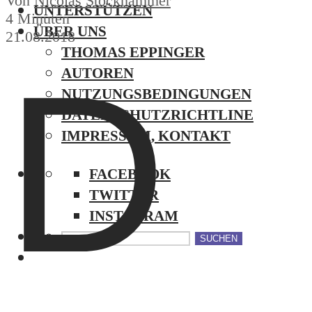
Von
Nicolas Stockhammer
UNTERSTÜTZEN
4 Minuten
ÜBER UNS
21.08.2018
THOMAS EPPINGER
D
AUTOREN
NUTZUNGSBEDINGUNGEN
DATENSCHUTZRICHTLINE
IMPRESSUM, KONTAKT
FACEBOOK
TWITTER
INSTAGRAM
SUCHEN