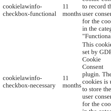
cookielawinfo-
11
to record t
checkbox-functional
months
user conse
for the coo
in the cate
"Functiona
This cookie
set by GD
Cookie
Consent
plugin. Th
cookielawinfo-
11
cookies is
checkbox-necessary
months
to store th
user conse
for the coo