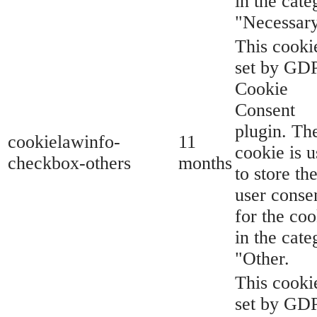
in the cate
"Necessary
This cookie
set by GD
Cookie
Consent
plugin. Th
cookielawinfo-
11
cookie is 
checkbox-others
months
to store th
user conse
for the coo
in the cate
"Other.
This cookie
set by GD