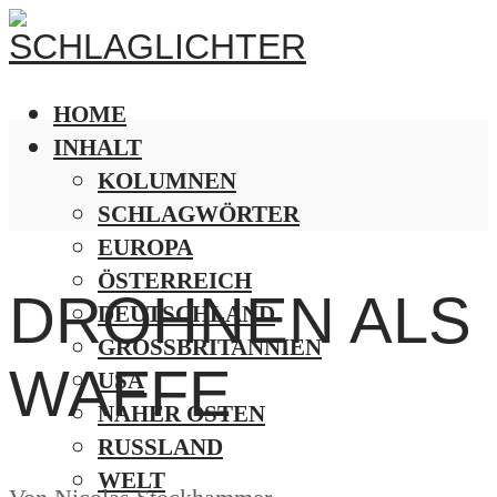
HOME
INHALT
KOLUMNEN
SCHLAGWÖRTER
EUROPA
ÖSTERREICH
DROHNEN ALS
DEUTSCHLAND
GROSSBRITANNIEN
WAFFE
USA
NAHER OSTEN
RUSSLAND
WELT