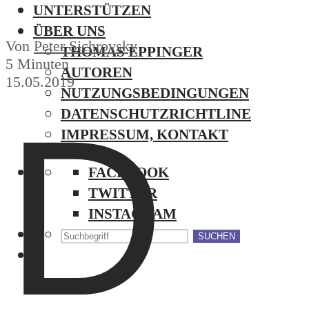
UNTERSTÜTZEN
ÜBER UNS
Von
Peter Sichrovsky
THOMAS EPPINGER
5 Minuten
AUTOREN
15.05.2019
NUTZUNGSBEDINGUNGEN
D
DATENSCHUTZRICHTLINE
IMPRESSUM, KONTAKT
FACEBOOK
TWITTER
INSTAGRAM
SUCHEN