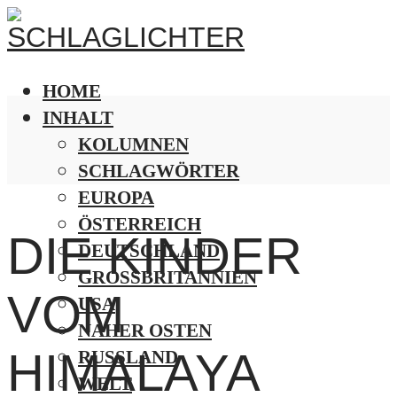
HOME
INHALT
KOLUMNEN
SCHLAGWÖRTER
EUROPA
ÖSTERREICH
DIE KINDER
DEUTSCHLAND
GROSSBRITANNIEN
VOM
USA
NAHER OSTEN
HIMALAYA
RUSSLAND
WELT