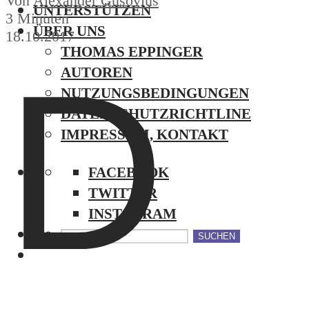
Von
Alexander Gusovius
UNTERSTÜTZEN
3 Minuten
ÜBER UNS
18.10.2017
THOMAS EPPINGER
D
AUTOREN
NUTZUNGSBEDINGUNGEN
DATENSCHUTZRICHTLINE
IMPRESSUM, KONTAKT
FACEBOOK
TWITTER
INSTAGRAM
SUCHEN