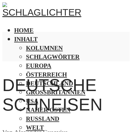
HOME
INHALT
KOLUMNEN
SCHLAGWÖRTER
EUROPA
ÖSTERREICH
DEUTSCHE
DEUTSCHLAND
GROSSBRITANNIEN
SCHNEISEN
USA
NAHER OSTEN
RUSSLAND
WELT