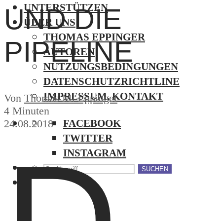
UNTERSTÜTZEN
UND DIE
ÜBER UNS
THOMAS EPPINGER
PIPELINE
AUTOREN
NUTZUNGSBEDINGUNGEN
DATENSCHUTZRICHTLINE
IMPRESSUM, KONTAKT
Von
Thomas M. Eppinger
4 Minuten
24.08.2018
FACEBOOK
TWITTER
D
INSTAGRAM
SUCHEN