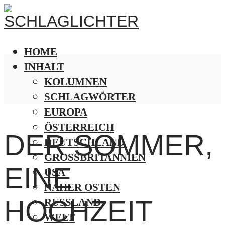
HOME
INHALT
KOLUMNEN
SCHLAGWÖRTER
EUROPA
ÖSTERREICH
DER SOMMER,
DEUTSCHLAND
GROSSBRITANNIEN
EINE
USA
NAHER OSTEN
HOCHZEIT
RUSSLAND
WELT