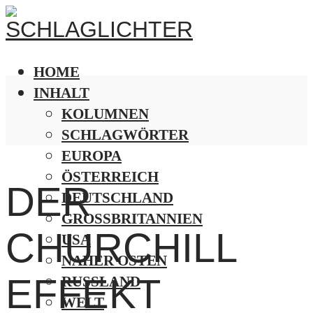
HOME
INHALT
KOLUMNEN
SCHLAGWÖRTER
EUROPA
ÖSTERREICH
DER
DEUTSCHLAND
GROSSBRITANNIEN
CHURCHILL
USA
NAHER OSTEN
EFFEKT
RUSSLAND
WELT