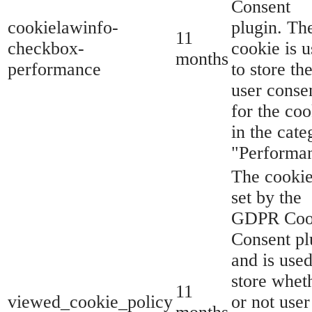
Consent
cookielawinfo-
plugin. Th
11
checkbox-
cookie is 
months
performance
to store th
user conse
for the coo
in the cate
"Performa
The cookie
set by the
GDPR Coo
Consent pl
and is used
store whet
11
viewed_cookie_policy
or not user