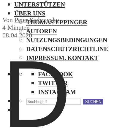
UNTERSTÜTZEN
ÜBER UNS
Von
Peter Sichrovsky
THOMAS EPPINGER
4 Minuten
AUTOREN
08.04.2020
NUTZUNGSBEDINGUNGEN
D
DATENSCHUTZRICHTLINE
IMPRESSUM, KONTAKT
FACEBOOK
TWITTER
INSTAGRAM
SUCHEN