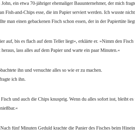
John, ein etwa 70-jähriger ehemaliger Bauunternehmer, der mich fragt
n Fish-and-Chips esse, die im Papier serviert werden. Ich wusste nicht
llte man einen gebackenen Fisch schon essen, der in der Papiertüte liegt
er auf, bis es flach auf dem Teller liegt«, erklärte er. »Nimm den Fisch
t heraus, lass alles auf dem Papier und warte ein paar Minuten.«
obachtete ihn und versuchte alles so wie er zu machen.
fragte ich ihn.
r Fisch und auch die Chips knusprig. Wenn du alles sofort isst, bleibt e
enießbar.«
t. Nach fünf Minuten Geduld krachte die Panier des Fisches beim Hinei