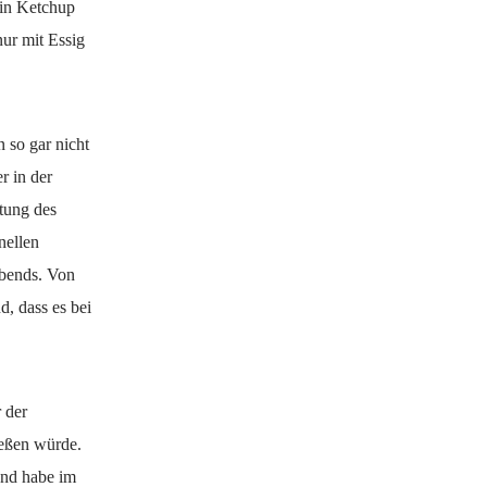
s in Ketchup
ur mit Essig
 so gar nicht
r in der
stung des
nellen
Abends. Von
d, dass es bei
r der
ießen würde.
 und habe im