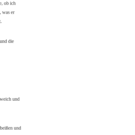
e, ob ich
, was er
.
 und die
s weich und
nbeißen und