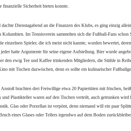
e finanzielle Sicherheit bieten konnte.
dachte Dienstagabend an die Finanzen des Klubs, es ging einzig allei
 Kolumbien. Im Tennisverein sammelten sich die Fußball-Fans schon 
ie einzelnen Spieler, die ich meist nicht kannte, wurden bewertet, der
d jeder hatte Argumente für seine eigene Aufstellung. Bier wurde angebo
r den ewig Tee und Kaffee trinkenden Mitgliedern, die Stühle in Reihe
ino mit Tischen dazwischen, denn es sollte ein kulinarischer Fußballg
Anstoß brachten drei Freiwillige etwa 20 Papiertüten mit frischen, hei
 und Plastikteller waren auf den Tischen verteilt, auch getrunken wird 
astik. Glas oder Porzellan ist verpönt, denn niemand will ein paar Splitte
Bruch eines Glases oder Tellers irgendwo auf dem Boden zurückbleibe