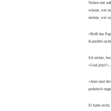
Neben mir saß 
wüsste, wie ma
meinte, wie so
»Reiß das Papi
Kartoffel nich
Ich nickte, be
»Und jetzt?«, 
»Jetzt sind de
praktisch ung
Er hatte rech