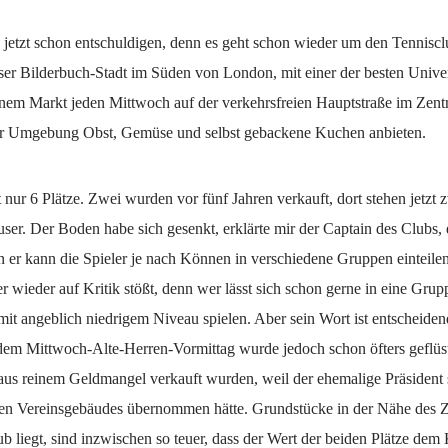
 jetzt schon entschuldigen, denn es geht schon wieder um den Tenniscl
ser Bilderbuch-Stadt im Süden von London, mit einer der besten Univer
nem Markt jeden Mittwoch auf der verkehrsfreien Hauptstraße im Zent
r Umgebung Obst, Gemüse und selbst gebackene Kuchen anbieten.
 nur 6 Plätze. Zwei wurden vor fünf Jahren verkauft, dort stehen jetzt 
ser. Der Boden habe sich gesenkt, erklärte mir der Captain des Clubs, 
n er kann die Spieler je nach Können in verschiedene Gruppen einteile
r wieder auf Kritik stößt, denn wer lässt sich schon gerne in eine Gru
 mit angeblich niedrigem Niveau spielen. Aber sein Wort ist entscheide
em Mittwoch-Alte-Herren-Vormittag wurde jedoch schon öfters geflüste
 aus reinem Geldmangel verkauft wurden, weil der ehemalige Präsident
en Vereinsgebäudes übernommen hätte. Grundstücke in der Nähe des 
b liegt, sind inzwischen so teuer, dass der Wert der beiden Plätze dem