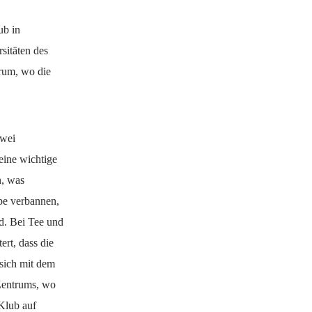
ub in
sitäten des
rum, wo die
zwei
eine wichtige
n, was
ppe verbannen,
nd. Bei Tee und
rt, dass die
 sich mit dem
Zentrums, wo
 Klub auf