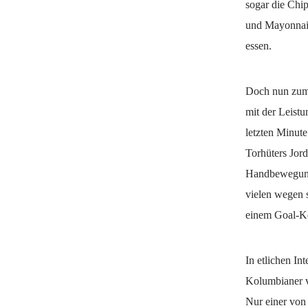
sogar die Chip
und Mayonnais
essen.
Doch nun zum 
mit der Leistu
letzten Minute
Torhüters Jord
Handbewegung 
vielen wegen s
einem Goal-Ke
In etlichen In
Kolumbianer v
Nur einer von 