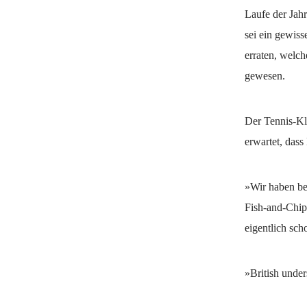
Laufe der Jah
sei ein gewis
erraten, welch
gewesen.
Der Tennis-Kl
erwartet, das
»Wir haben be
Fish-and-Chips
eigentlich sch
»British under