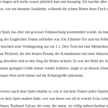
s bogen sich nicht, waren plötzlich hart und knusprig. Ich tauchte alle
e, wie ein dummer Ausländer, während die echten Briten ihren Fisch n
Spiel, das eher mit gewisser Enttäuschung kommentiert wurde, da man
ng des Englischen Teams zufrieden war. Ein Elfmeter-Tor und ein Fehle
 brachten trotz Verlängerung nur ein 1:1. Den Trost bot eine Meisterlei
an Pickford, der den letzten Penalty der Kolumbianer mit einer blitzsch
abwehrte und so den Sieg der Briten sicherte. Er war der Held des 
einer geringen Größe immer wieder kritisiert, zeigte er an diesem Aben
eper eben nicht immer auf die Körpergröße ankomme.
terviews nach dem Spiel erklärte er, wie er mit dem Trainer jeden Spiele
or dem Spiel studiert hätte, wer von ihnen wie oft in welche Ecke sch
ihnen, Radamel Falcao, der erste, der antrat, sei völlig unberechenbar