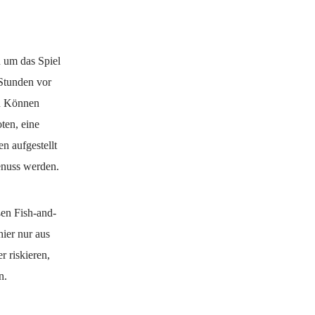
n um das Spiel
Stunden vor
en Können
ten, eine
n aufgestellt
enuss werden.
ßen Fish-and-
hier nur aus
r riskieren,
n.