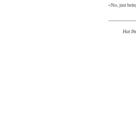
»No, just being
Hat Ih
Facebook