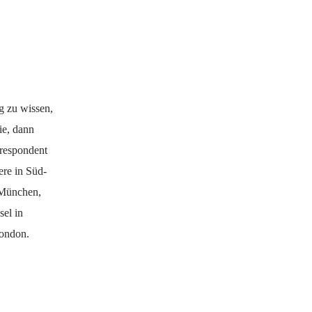
g zu wissen,
ie, dann
rrespondent
ere in Süd-
 München,
el in
London.