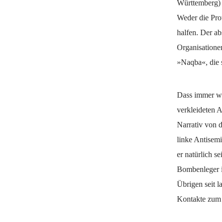
Württemberg)
Weder die Pro
halfen. Der ab
Organisatione
»Naqba«, die s
Dass immer wi
verkleideten A
Narrativ von d
linke Antisemi
er natürlich s
Bombenleger i
Übrigen seit 
Kontakte zum 