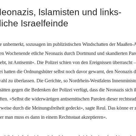
eonazis, Islamisten und links-
liche Israelfeinde
e unbemerkt, sozusagen im publizistischen Windschatten der Maaßen-A
n Wochenende etliche Neonazis durch Dortmund und skandierten Par
ebt, ist Antisemit«. Die Polizei schien von den Ereignissen überrascht –
ei hatten die Ordnungshüter selbst noch davor gewarnt, den Neonazis d
ahl zu überlassen. Die Gerichte, so Nordrhein-Westfalens Innenminist
tten gegen die Bedenken der Polizei verfügt, dass die Neonazis sich i
ten. »Selbst die widerwärtigen antisemitischen Parolen dieser rechtsra
rweise durch die Meinungsfreiheit gedeckt«, sagte Reul. Das könne er 
ber man muss es dann in einem Rechtsstaat akzeptieren«.