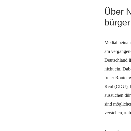
Über N
bürger
Medial beinah
am vergangene
Deutschland li
nicht ein. Dab
freier Routenw
Reul (CDU), hä
aussuchen dürf
sind mögliche
verstehen, »a