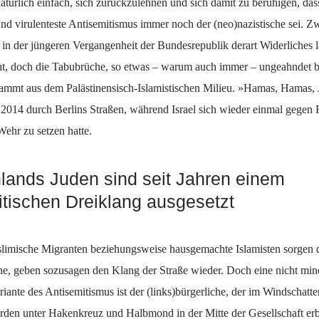
natürlich einfach, sich zurückzulehnen und sich damit zu beruhigen, das
und virulenteste Antisemitismus immer noch der (neo)nazistische sei. 
in der jüngeren Vergangenheit der Bundesrepublik derart Widerliches l
t, doch die Tabubrüche, so etwas – warum auch immer – ungeahndet b
tammt aus dem Palästinensisch-Islamistischen Milieu. »Hamas, Hamas, 
s 2014 durch Berlins Straßen, während Israel sich wieder einmal gegen
ehr zu setzen hatte.
lands Juden sind seit Jahren einem
itischen Dreiklang ausgesetzt
limische Migranten beziehungsweise hausgemachte Islamisten sorgen d
öne, geben sozusagen den Klang der Straße wieder. Doch eine nicht min
riante des Antisemitismus ist der (links)bürgerliche, der im Windschatte
rden unter Hakenkreuz und Halbmond in der Mitte der Gesellschaft erb