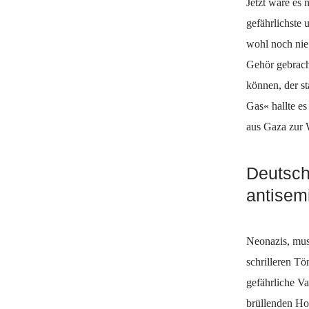
Jetzt wäre es 
gefährlichste 
wohl noch nie 
Gehör gebrach
können, der s
Gas« hallte e
aus Gaza zur W
Deutsch
antisem
Neonazis, mus
schrilleren T
gefährliche Va
brüllenden Ho