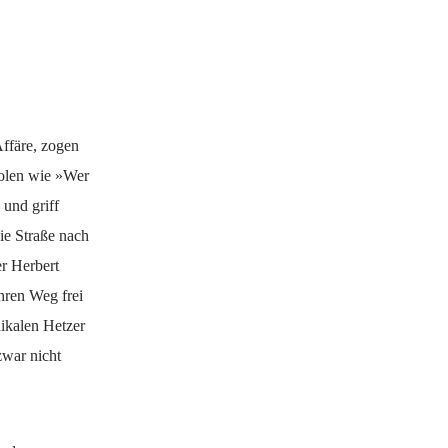
ffäre, zogen
olen wie »Wer
 und griff
ie Straße nach
er Herbert
hren Weg frei
dikalen Hetzer
zwar nicht