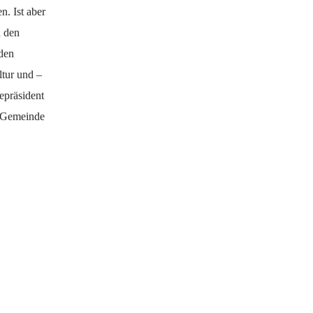
. Ist aber
n den
den
ltur und –
epräsident
n Gemeinde