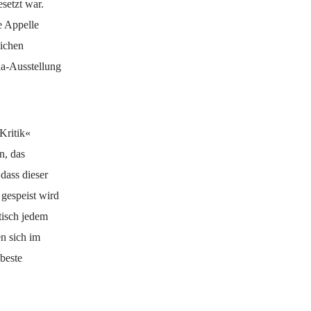
setzt war.
e Appelle
lichen
da-Ausstellung
Kritik«
n, das
 dass dieser
 gespeist wird
ktisch jedem
n sich im
beste