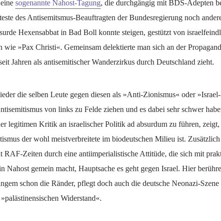
 eine
sogenannte Nahost-Tagung
, die durchgängig mit BDS-Adepten be
teste des Antisemitsmus-Beauftragten der Bundesregierung noch ander
surde Hexensabbat in Bad Boll konnte steigen, gestützt von israelfeind
n wie »Pax Christi«. Gemeinsam delektierte man sich an der Propagan
eit Jahren als antisemitischer Wanderzirkus durch Deutschland zieht.
eder die selben Leute gegen diesen als »Anti-Zionismus« oder »Israel-
ntisemitismus von links zu Felde ziehen und es dabei sehr schwer habe
er legitimen Kritik an israelischer Politik ad absurdum zu führen, zeigt,
tismus der wohl meistverbreitete im biodeutschen Milieu ist. Zusätzlich
eit RAF-Zeiten durch eine antiimperialistische Attitüde, die sich mit pra
n Nahost gemein macht, Hauptsache es geht gegen Israel. Hier berühre
langem schon die Ränder, pflegt doch auch die deutsche Neonazi-Szene 
»palästinensischen Widerstand«.