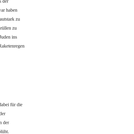
s der
Zwar haben
autstark zu
rüllen zu
Juden ins
 Raketenregen
abei für die
der
n der
lüht.