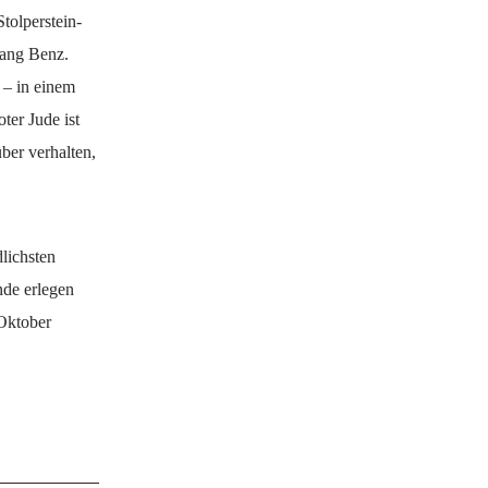
tolperstein-
gang Benz.
 – in einem
ter Jude ist
ber verhalten,
dlichsten
nde erlegen
 Oktober