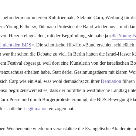
Chefin der renommierten Ruhrtriennale, Stefanie Carp, Werbung für d
r »Young Fathers«, lädt nach Protesten die Band wieder aus – und dan
von Herzen eingeladen, mit der Begründung, sie habe ja »
die Young F
d nicht den BDS
«. Die schottische Hip-Hop-Band erschien schließlich 
 war ihr schon die Debatte zu viel. In Berlin hatten die Israel-Hasser k
inem Festival abgesagt, weil dort eine Künstlerin von der israelischen B
enzuschuss erhalten habe. Statt derlei Gesinnungstätern mit klaren Wo
sich Carp wie ein Aal, was wohl demnächst zu ihrer
Demission
führen 
nso begrüßenswert ist es, dass der nordrhein-westfälische Landtag unt
Carp-Posse und durch Bürgerproteste ermutigt, die BDS-Bewegung klar 
e staatliche
Legitimation
entzogen hat.
n Wochenende wiederum veranstaltete die Evangelische Akademie in