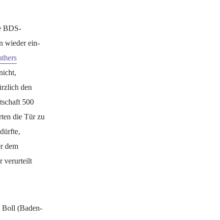
ie BDS-
n wieder ein-
athers
nicht,
ürzlich den
otschaft 500
rten die Tür zu
dürfte,
er dem
verurteilt
 Boll (Baden-