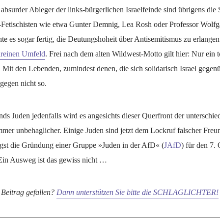
absurder Ableger der links-bürgerlichen Israelfeinde sind übrigens die S
etischisten wie etwa Gunter Demnig, Lea Rosh oder Professor Wolf
hte es sogar fertig, die Deutungshoheit über Antisemitismus zu erlangen
nreinen Umfeld
. Frei nach dem alten Wildwest-Motto gilt hier: Nur ein to
. Mit den Lebenden, zumindest denen, die sich solidarisch Israel gegenü
gegen nicht so.
ds Juden jedenfalls wird es angesichts dieser Querfront der unterschie
mmer unbehaglicher. Einige Juden sind jetzt dem Lockruf falscher Freu
gst die Gründung einer Gruppe »Juden in der AfD« (
JAfD
) für den 7.
Ein Ausweg ist das gewiss nicht …
 Beitrag gefallen?
Dann unterstützen Sie bitte die SCHLAGLICHTER!