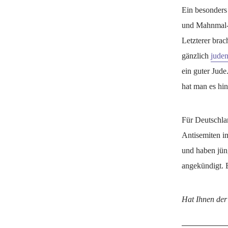
Ein besonders 
und Mahnmal-F
Letzterer brac
gänzlich
jude
ein guter Jude
hat man es hin
Für Deutschlan
Antisemiten i
und haben jün
angekündigt. 
Hat Ihnen der