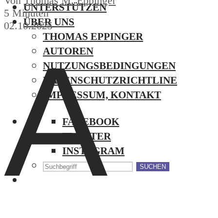
Von
Thomas M. Eppinger
UNTERSTÜTZEN
5 Minuten
ÜBER UNS
02.10.2025
THOMAS EPPINGER
A
AUTOREN
NUTZUNGSBEDINGUNGEN
DATENSCHUTZRICHTLINE
IMPRESSUM, KONTAKT
FACEBOOK
TWITTER
INSTAGRAM
SUCHEN