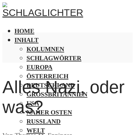
HOME
INHALT
KOLUMNEN
SCHLAGWÖRTER
EUROPA
ÖSTERREICH
Alles Nazi, oder
DEUTSCHLAND
GROSSBRITANNIEN
was?
USA
NAHER OSTEN
RUSSLAND
WELT