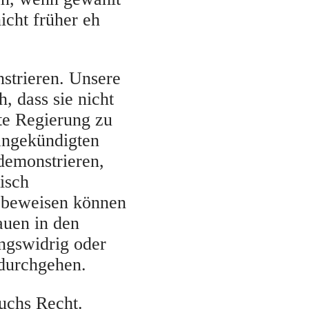
nicht früher eh
strieren. Unsere
h, dass sie nicht
te Regierung zu
 angekündigten
demonstrieren,
isch
 beweisen können
auen in den
ngswidrig oder
 durchgehen.
uchs Recht.