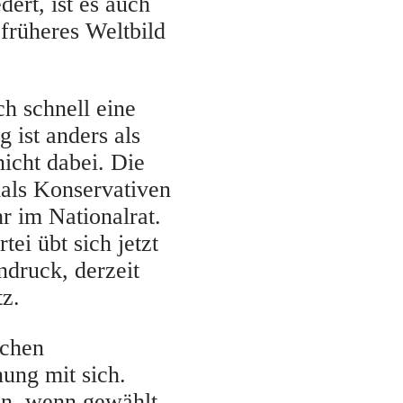
ert, ist es auch
früheres Weltbild
ch schnell eine
 ist anders als
 nicht dabei. Die
mals Konservativen
hr im Nationalrat.
tei übt sich jetzt
ndruck, derzeit
tz.
schen
ung mit sich.
an, wenn gewählt