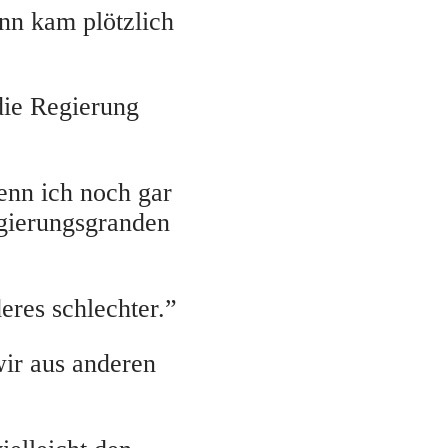
nn kam plötzlich
die Regierung
enn ich noch gar
egierungsgranden
res schlechter.”
wir aus anderen