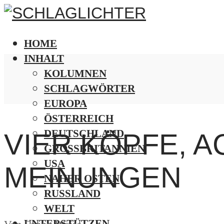
HOME
INHALT
KOLUMNEN
SCHLAGWÖRTER
EUROPA
ÖSTERREICH
DEUTSCHLAND
VIER KÖPFE, A
GROSSBRITANNIEN
USA
MEINUNGEN
NAHER OSTEN
RUSSLAND
WELT
UNTERSTÜTZEN