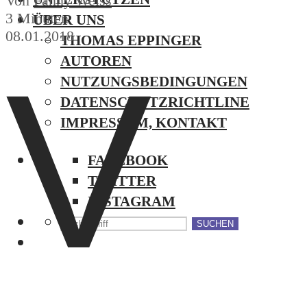
Von
Fanny Weiss
3 Minuten
ÜBER UNS
08.01.2018
THOMAS EPPINGER
V
AUTOREN
NUTZUNGSBEDINGUNGEN
DATENSCHUTZRICHTLINE
IMPRESSUM, KONTAKT
FACEBOOK
TWITTER
INSTAGRAM
SUCHEN