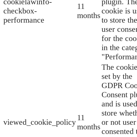
cookielawinfo-
plugin. Th
11
checkbox-
cookie is 
months
performance
to store th
user conse
for the coo
in the cate
"Performa
The cookie
set by the
GDPR Coo
Consent pl
and is used
store whet
11
viewed_cookie_policy
or not user
months
consented 