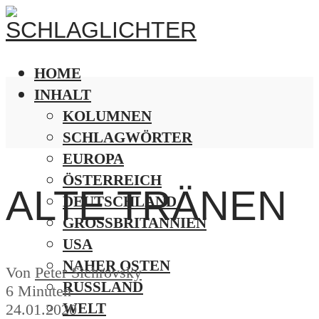
HOME
INHALT
KOLUMNEN
SCHLAGWÖRTER
EUROPA
ÖSTERREICH
ALTE TRÄNEN
DEUTSCHLAND
GROSSBRITANNIEN
USA
NAHER OSTEN
Von
Peter Sichrovsky
RUSSLAND
6 Minuten
WELT
24.01.2020