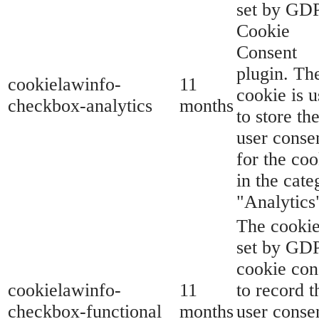
set by GD
Cookie
Consent
plugin. Th
cookielawinfo-
11
cookie is 
checkbox-analytics
months
to store th
user conse
for the coo
in the cate
"Analytics
The cookie
set by GD
cookie con
cookielawinfo-
11
to record t
checkbox-functional
months
user conse