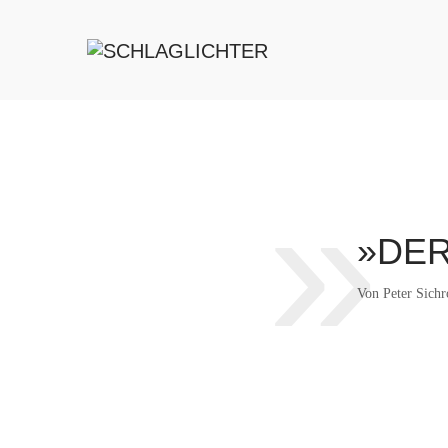
»
»DE
Von
Peter Sich