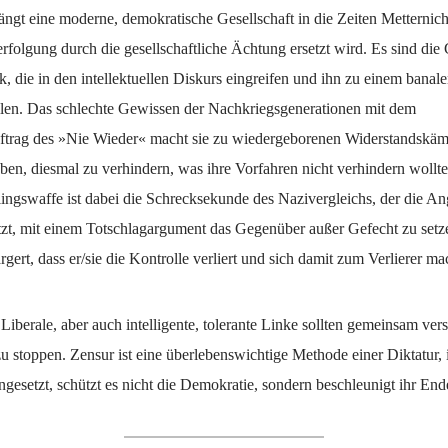
ngt eine moderne, demokratische Gesellschaft in die Zeiten Metternich
erfolgung durch die gesellschaftliche Ächtung ersetzt wird. Es sind di
ik, die in den intellektuellen Diskurs eingreifen und ihn zu einem banale
len. Das schlechte Gewissen der Nachkriegsgenerationen mit dem
ftrag des »Nie Wieder« macht sie zu wiedergeborenen Widerstandskämp
eben, diesmal zu verhindern, was ihre Vorfahren nicht verhindern wollt
ingswaffe ist dabei die Schrecksekunde des Nazivergleichs, der die Ang
etzt, mit einem Totschlagargument das Gegenüber außer Gefecht zu setz
ärgert, dass er/sie die Kontrolle verliert und sich damit zum Verlierer ma
Liberale, aber auch intelligente, tolerante Linke sollten gemeinsam ver
 stoppen. Zensur ist eine überlebenswichtige Methode einer Diktatur, 
gesetzt, schützt es nicht die Demokratie, sondern beschleunigt ihr End