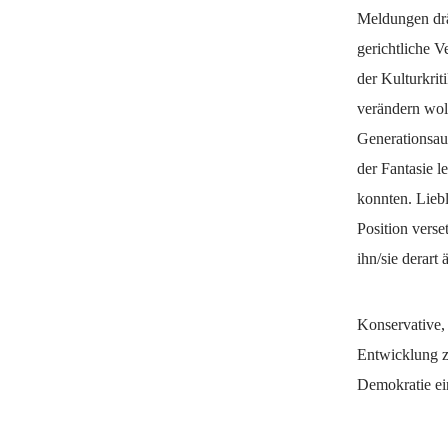
Meldungen drä
gerichtliche V
der Kulturkrit
verändern wol
Generationsau
der Fantasie l
konnten. Liebl
Position vers
ihn/sie derart 
Konservative, 
Entwicklung zu
Demokratie ein