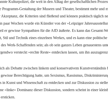
annte Kulturpolizei, die weit in den Alltag der gesellschaftlichen Prozess
ie Programm-Gestaltung der Museen und Theater, bestimmt mehr und 
 Akzeptanz, die Kriterien sind fließend und können praktisch täglich ne
in paar Wochen wurde ein Künstler von der »Leipziger Jahresausstellu
eil er gewisse Sympathien für die AfD äußerte. Es kann das Gesamt-We
t, Stil und Technik eines einzelnen Werkes, und es kann eine politische
g des Werk-Schaffenden sein; als ob sein ganzes Leben genauestens unt
irgendwo versteckt »rechte Reste« entdecken lassen, um ihn auszugrenz
ich als Debatte zwischen linkem und konservativem Kunstverständnis
ne gewisse Berechtigung hatte, um Sexismus, Rassismus, Diskriminieru
s in Kunst und Wissenschaft zu entdecken und zur Diskussion zu stelle
eine »linke« Dominanz dieser Diskussion, sondern scheint in einer klein
 ersticken.