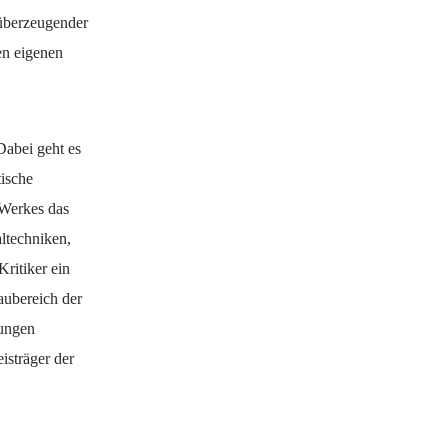
 überzeugender
en eigenen
Dabei geht es
tische
n Werkes das
altechniken,
ritiker ein
aubereich der
lungen
isträger der