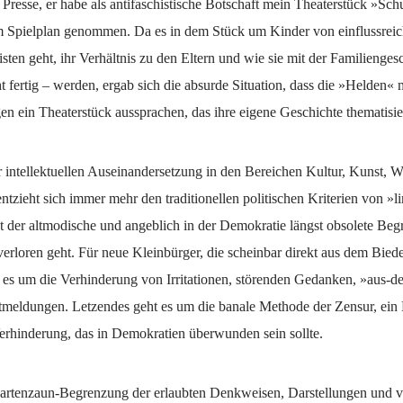
Presse, er habe als antifaschistische Botschaft mein Theaterstück »Sch
Spielplan genommen. Da es in dem Stück um Kinder von einflussrei
isten geht, ihr Verhältnis zu den Eltern und wie sie mit der Familiengesc
t fertig – werden, ergab sich die absurde Situation, dass die »Helden«
en ein Theaterstück aussprachen, das ihre eigene Geschichte thematisie
r intellektuellen Auseinandersetzung in den Bereichen Kultur, Kunst, W
ntzieht sich immer mehr den traditionellen politischen Kriterien von »l
st der altmodische und angeblich in der Demokratie längst obsolete Begr
verloren geht. Für neue Kleinbürger, die scheinbar direkt aus dem Bied
es um die Verhinderung von Irritationen, störenden Gedanken, »aus-d
tmeldungen. Letzendes geht es um die banale Methode der Zensur, ein 
Verhinderung, das in Demokratien überwunden sein sollte.
Gartenzaun-Begrenzung der erlaubten Denkweisen, Darstellungen und v