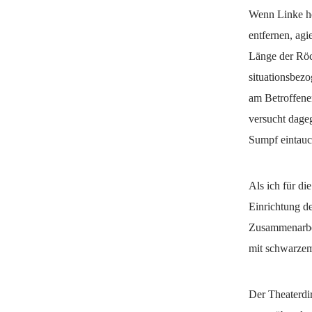
Wenn Linke he
entfernen, agi
Länge der Röck
situationsbezo
am Betroffene
versucht dage
Sumpf eintauc
Als ich für d
Einrichtung de
Zusammenarbei
mit schwarzem 
Der Theaterdir