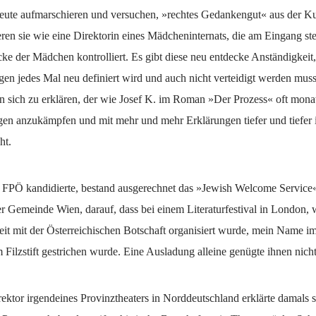
ute aufmarschieren und versuchen, »rechtes Gedankengut« aus der Ku
eren sie wie eine Direktorin eines Mädcheninternats, die am Eingang st
e der Mädchen kontrolliert. Es gibt diese neu entdecke Anständigkeit,
gen jedes Mal neu definiert wird und auch nicht verteidigt werden muss
n sich zu erklären, der wie Josef K. im Roman »Der Prozess« oft mona
gen anzukämpfen und mit mehr und mehr Erklärungen tiefer und tiefer 
ht.
ie FPÖ kandidierte, bestand ausgerechnet das »Jewish Welcome Service«
r Gemeinde Wien, darauf, dass bei einem Literaturfestival in London, 
t mit der Österreichischen Botschaft organisiert wurde, mein Name 
Filzstift gestrichen wurde. Eine Ausladung alleine genügte ihnen nicht
ektor irgendeines Provinztheaters in Norddeutschland erklärte damals s