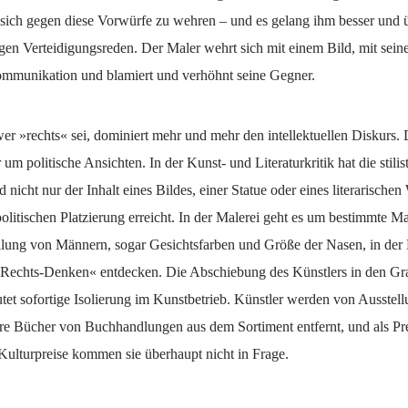
 sich gegen diese Vorwürfe zu wehren – und es gelang ihm besser und
rigen Verteidigungsreden. Der Maler wehrt sich mit einem Bild, mit sein
ommunikation und blamiert und verhöhnt seine Gegner.
er »rechts« sei, dominiert mehr und mehr den intellektuellen Diskurs. 
 um politische Ansichten. In der Kunst- und Literaturkritik hat die stilis
nicht nur der Inhalt eines Bildes, einer Statue oder eines literarische
olitischen Platzierung erreicht. In der Malerei geht es um bestimmte M
llung von Männern, sogar Gesichtsfarben und Größe der Nasen, in der K
»Rechts-Denken« entdecken. Die Abschiebung des Künstlers in den Gr
tet sofortige Isolierung im Kunstbetrieb. Künstler werden von Ausstel
hre Bücher von Buchhandlungen aus dem Sortiment entfernt, und als Pre
 Kulturpreise kommen sie überhaupt nicht in Frage.