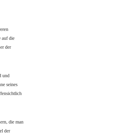
reren
 auf die
er der
d und
une seines
fensichtlich
dern, die man
el der