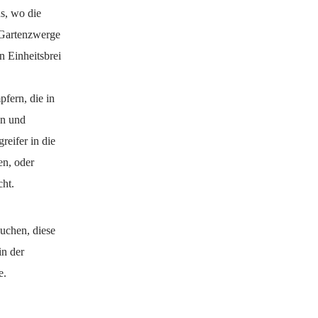
s, wo die
e Gartenzwerge
n Einheitsbrei
fern, die in
en und
reifer in die
en, oder
cht.
suchen, diese
in der
e.