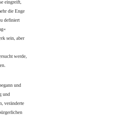
e eingreift,
mehr die Enge
u definiert
ng«
rk sein, aber
ersucht werde,
en.
 begann und
ng und
n, veränderte
bürgerlichen