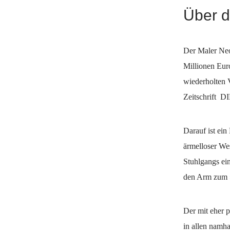
Über d
Der Maler Neo
Millionen Euro
wiederholten V
Zeitschrift D
Darauf ist ei
ärmelloser Wes
Stuhlgangs ein
den Arm zum »
Der mit eher 
in allen namha