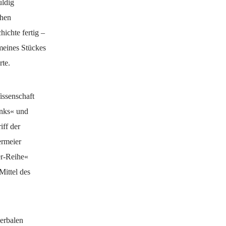
uldig
chen
hichte fertig –
 meines Stückes
rte.
issenschaft
inks« und
iff der
ermeier
er-Reihe«
Mittel des
erbalen