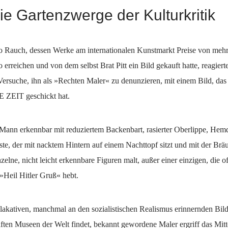
ie Gartenzwerge der Kulturkritik
 Rauch, dessen Werke am internationalen Kunstmarkt Preise von meh
 erreichen und von dem selbst Brat Pitt ein Bild gekauft hatte, reagierte
ersuche, ihn als »Rechten Maler« zu denunzieren, mit einem Bild, das 
IE ZEIT geschickt hat.
n Mann erkennbar mit reduziertem Backenbart, rasierter Oberlippe, Hem
te, der mit nacktem Hintern auf einem Nachttopf sitzt und mit der Brä
zelne, nicht leicht erkennbare Figuren malt, außer einer einzigen, die of
Heil Hitler Gruß« hebt.
plakativen, manchmal an den sozialistischen Realismus erinnernden Bil
ften Museen der Welt findet, bekannt gewordene Maler ergriff das Mitt